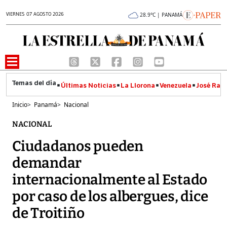
VIERNES 07 AGOSTO 2026
28.9°C | PANAMÁ
Últimas Noticias
La Llorona
Venezuela
José Raúl
Inicio
>
Panamá
>
Nacional
NACIONAL
Ciudadanos pueden
demandar
internacionalmente al Estado
por caso de los albergues, dice
de Troitiño