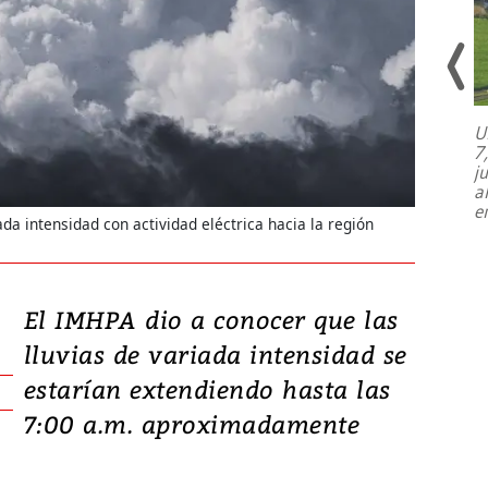
U
7
El director de la Lotería Nacional de
j
Beneficencia habla de la lotería
a
clandestina, auditorías internas y su
e
plan para modernizar la institución
ada intensidad con actividad eléctrica hacia la región
El IMHPA dio a conocer que las
lluvias de variada intensidad se
estarían extendiendo hasta las
7:00 a.m. aproximadamente