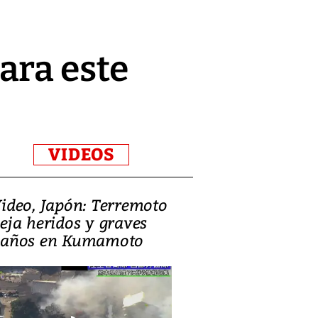
ara este
VIDEOS
ideo, Japón: Terremoto
Israel regala 
eja heridos y graves
nueva embaja
años en Kumamoto
Jerusalén sob
familias pales