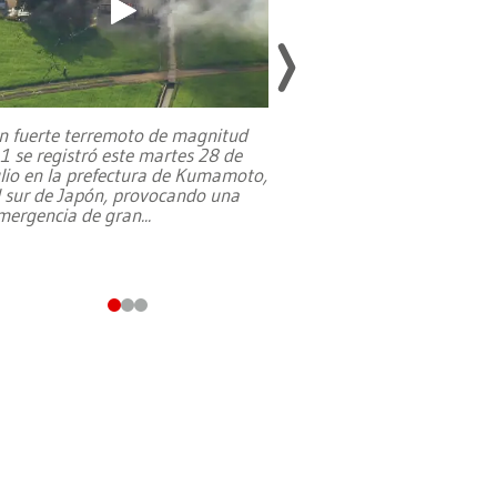
n fuerte terremoto de magnitud
,1 se registró este martes 28 de
Estados Unidos ha a
ulio en la prefectura de Kumamoto,
un dólar y durante 9
l sur de Japón, provocando una
el terreno para su 
mergencia de gran
...
en Jerusalén Oeste, 
perteneció hasta
...