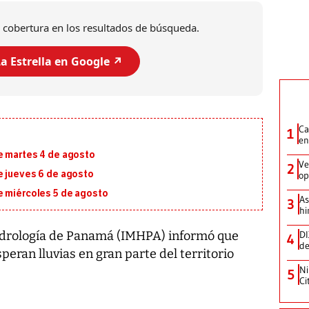
 cobertura en los resultados de búsqueda.
a Estrella en Google ↗️
Ca
1
en
e martes 4 de agosto
Ve
2
e jueves 6 de agosto
op
e miércoles 5 de agosto
As
3
hi
DI
Hidrología de Panamá (IMHPA) informó que
4
de
speran lluvias en gran parte del territorio
Ni
5
Ci