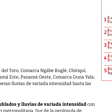
Ca
1
Ta
Fo
2
me
Pa
3
lu
Cl
4
3 
Di
5
 del Toro, Comarca Ngäbe Buglé, Chiriquí,
ag
namá Este, Panamá Oeste, Comarca Guna Yala,
ran lluvias de variada intensidad hasta las
ublados y lluvias de variada intensidad
con
ón metropolitana, Sur de la península de