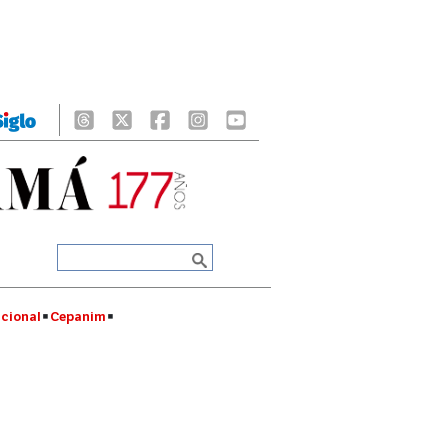
cional
Cepanim