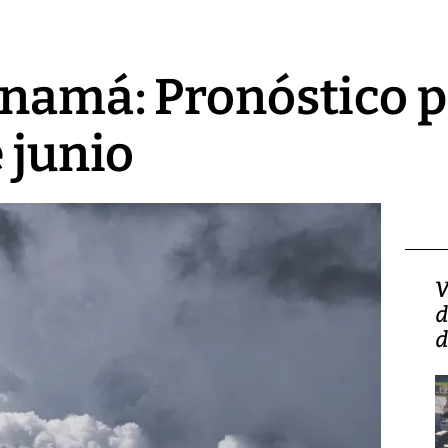
namá: Pronóstico p
 junio
Isidro Carbonell,
V
director de la Lotería:
d
‘Vamos a ser más
d
transparentes, tengan fe