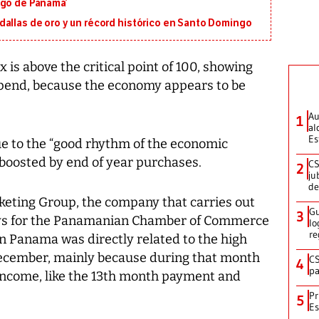
igo de Panamá’
dallas de oro y un récord histórico en Santo Domingo
 is above the critical point of 100, showing
 spend, because the economy appears to be
Au
1
al
Es
ue to the “good rhythm of the economic
s boosted by end of year purchases.
CS
2
ju
de
eting Group, the company that carries out
Gu
3
eys for the Panamanian Chamber of Commerce
lo
re
in Panama was directly related to the high
 December, mainly because during that month
CS
4
pa
ncome, like the 13th month payment and
Pr
5
Es