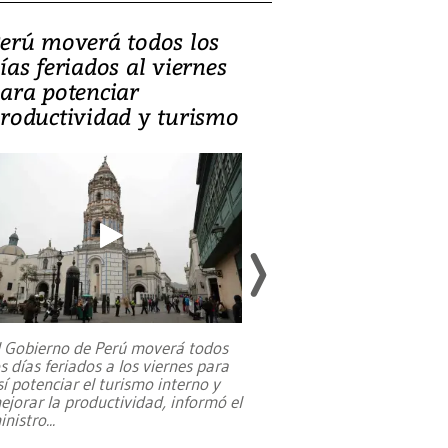
erú moverá todos los
Video, Catalin
ías feriados al viernes
‘Si la gente el
ara potenciar
criminales, la
roductividad y turismo
sociedades de
suicidarse’
l Gobierno de Perú moverá todos
os días feriados a los viernes para
La exmagistrada co
sí potenciar el turismo interno y
sobre el rol de contr
ejorar la productividad, informó el
periodismo, el derech
inistro
...
reformas constitucio
desafíos de nuevas t