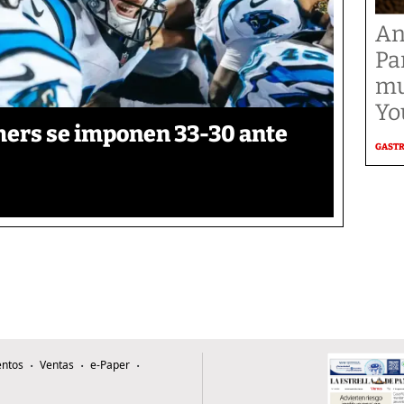
An
Pa
mu
Yo
thers se imponen 33-30 ante
GAST
ntos
Ventas
e-Paper