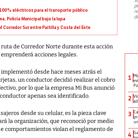
emergencia de gran
...
p
100% eléctricos para el transporte público
r
d
a, Policía Municipal bajo la lupa
 Corredor Sur entre Paitilla y Costa del Este
 ruta de Corredor Norte durante esta acción
e emprenderá acciones legales.
 implementó desde hace meses atrás el
Ma
1
jetas, un conductor decidió realizar el cobro
ev
Po
ectivo, por lo que la empresa Mi Bus anunció
 conductor apenas sea identificado.
Ví
2
ad
Ca
ajeros desde su celular, es la pieza clave
3
pr
ará la organización, que reconoció por medio
un
de comportamientos violan el reglamento de
Ga
4
lo