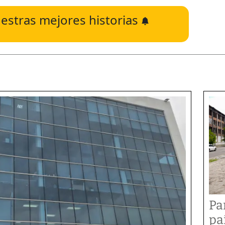
estras mejores historias
Pa
pa