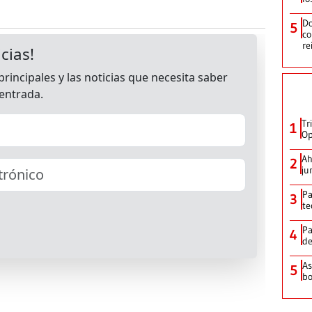
Do
5
co
re
Tr
1
Op
Ah
2
ju
Pa
3
te
Pa
4
de
As
5
bo