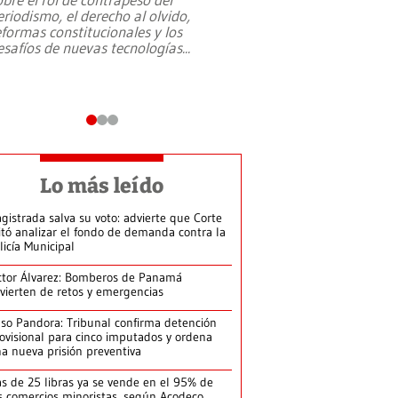
eriodismo, el derecho al olvido,
presidente de Brasil,
eformas constitucionales y los
da Silva, oficializó 
esafíos de nuevas tecnologías
...
candidatura
...
Lo más leído
gistrada salva su voto: advierte que Corte
itó analizar el fondo de demanda contra la
licía Municipal
ctor Álvarez: Bomberos de Panamá
vierten de retos y emergencias
so Pandora: Tribunal confirma detención
ovisional para cinco imputados y ordena
a nueva prisión preventiva
s de 25 libras ya se vende en el 95% de
s comercios minoristas, según Acodeco