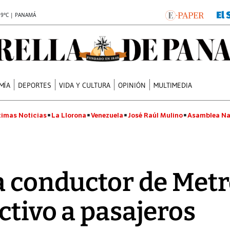
.9°C | PANAMÁ
MÍA
DEPORTES
VIDA Y CULTURA
OPINIÓN
MULTIMEDIA
timas Noticias
La Llorona
Venezuela
José Raúl Mulino
Asamblea Na
a conductor de Met
ctivo a pasajeros