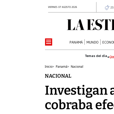
VIERNES 07 AGOSTO 2026
23
PANAMÁ
MUNDO
ECONO
Úl
Inicio
>
Panamá
>
Nacional
NACIONAL
Investigan 
cobraba efe