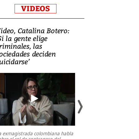
VIDEOS
ideo, Catalina Botero:
Video: Lula la
Si la gente elige
candidatura 
riminales, las
promesas de i
ociedades deciden
en defensa, ed
uicidarse’
tierras raras
a exmagistrada colombiana habla
Entre recuerdos y es
obre el rol de contrapeso del
referencias hacia sus