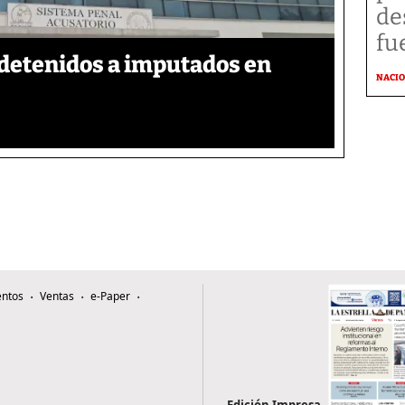
de
fu
detenidos a imputados en
NACI
ntos
Ventas
e-Paper