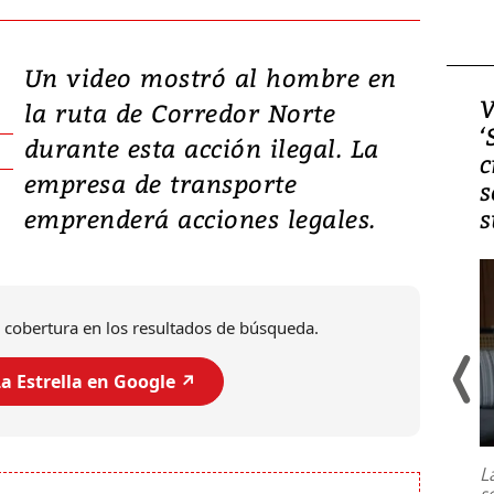
Un video mostró al hombre en
Video, Japón: Terremoto
V
la ruta de Corredor Norte
deja heridos y graves
‘
durante esta acción ilegal. La
daños en Kumamoto
c
empresa de transporte
s
emprenderá acciones legales.
s
 cobertura en los resultados de búsqueda.
a Estrella en Google ↗️
Un fuerte terremoto de magnitud
7,1 se registró este martes 28 de
julio en la prefectura de Kumamoto,
L
al sur de Japón, provocando una
s