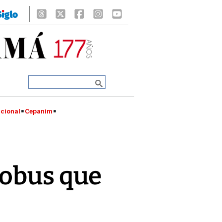
cional
Cepanim
robus que