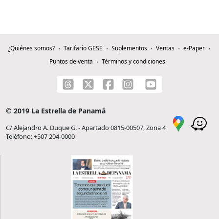
¿Quiénes somos?
Tarifario GESE
Suplementos
Ventas
e-Paper
Puntos de venta
Términos y condiciones
© 2019 La Estrella de Panamá
C/ Alejandro A. Duque G. - Apartado 0815-00507, Zona 4
Teléfono: +507 204-0000