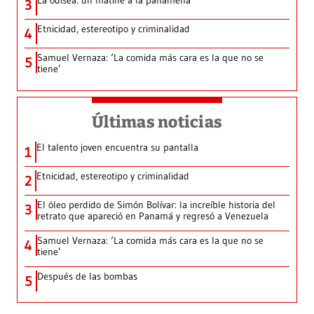
La odisea: un matiné a la panameña
3
Etnicidad, estereotipo y criminalidad
4
Samuel Vernaza: ‘La comida más cara es la que no se
5
tiene’
Últimas noticias
El talento joven encuentra su pantalla​
1
Etnicidad, estereotipo y criminalidad
2
El óleo perdido de Simón Bolívar: la increíble historia del
3
retrato que apareció en Panamá y regresó a Venezuela
Samuel Vernaza: ‘La comida más cara es la que no se
4
tiene’
Después de las bombas
5