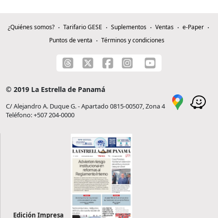
¿Quiénes somos?
Tarifario GESE
Suplementos
Ventas
e-Paper
Puntos de venta
Términos y condiciones
© 2019 La Estrella de Panamá
C/ Alejandro A. Duque G. - Apartado 0815-00507, Zona 4
Teléfono: +507 204-0000
Edición Impresa