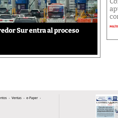
Co
ap
co
POLÍT
edor Sur entra al proceso
ntos
Ventas
e-Paper