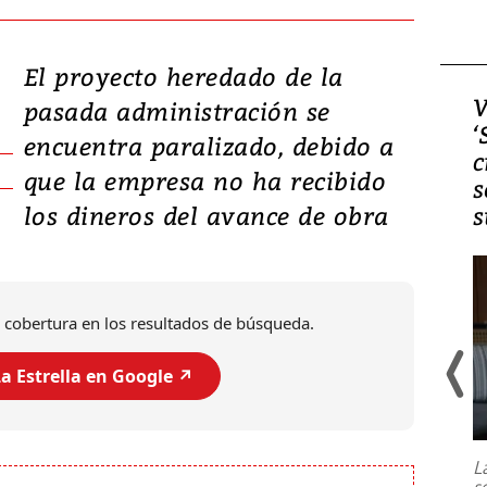
El proyecto heredado de la
Video, Japón: Terremoto
V
pasada administración se
deja heridos y graves
‘
encuentra paralizado, debido a
daños en Kumamoto
c
que la empresa no ha recibido
s
los dineros del avance de obra
s
 cobertura en los resultados de búsqueda.
a Estrella en Google ↗️
Un fuerte terremoto de magnitud
7,1 se registró este martes 28 de
julio en la prefectura de Kumamoto,
L
al sur de Japón, provocando una
s