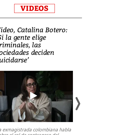
VIDEOS
ideo, Catalina Botero:
Video: Lula la
Si la gente elige
candidatura 
riminales, las
promesas de i
ociedades deciden
en defensa, ed
uicidarse’
tierras raras
a exmagistrada colombiana habla
Entre recuerdos y es
obre el rol de contrapeso del
referencias hacia sus