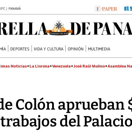
.0°C | PANAMÁ
MÍA
DEPORTES
VIDA Y CULTURA
OPINIÓN
MULTIMEDIA
timas Noticias
La Llorona
Venezuela
José Raúl Mulino
Asamblea Na
de Colón aprueban
 trabajos del Palaci