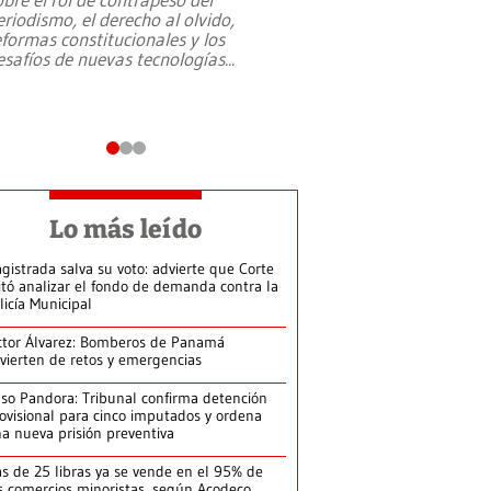
eriodismo, el derecho al olvido,
presidente de Brasil,
eformas constitucionales y los
da Silva, oficializó 
esafíos de nuevas tecnologías
...
candidatura
...
Lo más leído
gistrada salva su voto: advierte que Corte
itó analizar el fondo de demanda contra la
licía Municipal
ctor Álvarez: Bomberos de Panamá
vierten de retos y emergencias
so Pandora: Tribunal confirma detención
ovisional para cinco imputados y ordena
a nueva prisión preventiva
s de 25 libras ya se vende en el 95% de
s comercios minoristas, según Acodeco