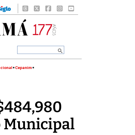
cional
Cepanim
 $484,980
o Municipal