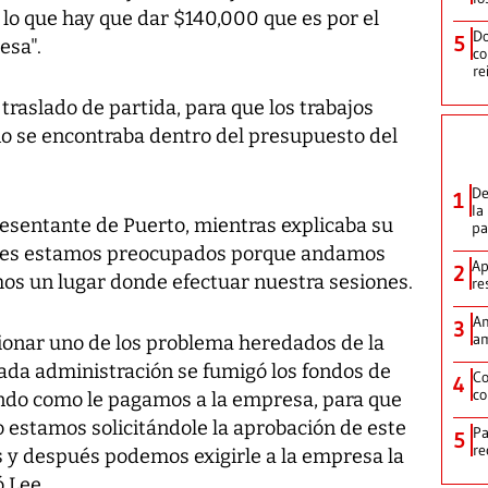
lo que hay que dar $140,000 que es por el
Do
5
esa".
co
re
traslado de partida, para que los trabajos
no se encontraba dentro del presupuesto del
De
1
la
presentante de Puerto, mientras explicaba su
p
ejales estamos preocupados porque andamos
Ap
2
os un lugar donde efectuar nuestra sesiones.
re
Am
3
am
cionar uno de los problema heredados de la
sada administración se fumigó los fondos de
Co
4
co
endo como le pagamos a la empresa, para que
 estamos solicitándole la aprobación de este
Pa
5
re
 y después podemos exigirle a la empresa la
ó Lee.