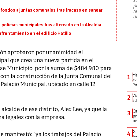
emergencia de gran
...
p
fondos a juntas comunales tras fracaso en sanear
r
d
policías municipales tras altercado en la Alcaldía
nfrentamiento en el edificio Hatillo
olón aprobaron por unanimidad el
al que crea una nueva partida en el
se Municipio, por la suma de $484,980 para
Ma
 con la construcción de la Junta Comunal del
1
ev
Palacio Municipal, ubicado en calle 12,
Po
Ví
2
ad
alcalde de ese distrito, Alex Lee, ya que la
Ca
3
pr
ma legales con la empresa.
un
Ga
4
 manifestó: "ya los trabajos del Palacio
lo