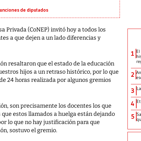
funciones de diputados
a Privada (CoNEP) invitó hoy a todos los
tes a que dejen a un lado diferencias y
El
1
hi
re
ón resaltaron que el estado de la educación
tros hijos a un retraso histórico, por lo que
An
2
es
 de 24 horas realizada por algunos gremios
La
3
Et
4
ión, son precisamente los docentes los que
 que estos llamados a huelga están dejando
Sa
5
qu
r lo que no hay justificación para que
ón, sostuvo el gremio.