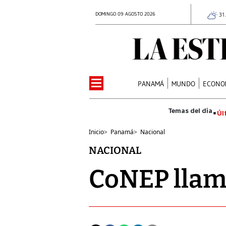
DOMINGO 09 AGOSTO 2026
31
PANAMÁ
MUNDO
ECONO
Úl
Inicio
>
Panamá
>
Nacional
NACIONAL
CoNEP llama