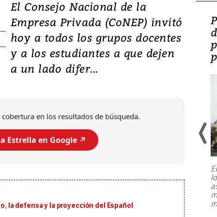
El Consejo Nacional de la
Video: Lula lanza su
P
Empresa Privada (CoNEP) invitó
candidatura con
d
hoy a todos los grupos docentes
promesas de inversión
p
y a los estudiantes a que dejen
en defensa, educación y
p
a un lado difer...
tierras raras
 cobertura en los resultados de búsqueda.
a Estrella en Google ↗️
E
l
Entre recuerdos y escuetas
a
referencias hacia sus adversarios, el
m
presidente de Brasil, Luiz Inácio Lula
m
io, la defensa y la proyección del Español
da Silva, oficializó este domingo su
candidatura
...