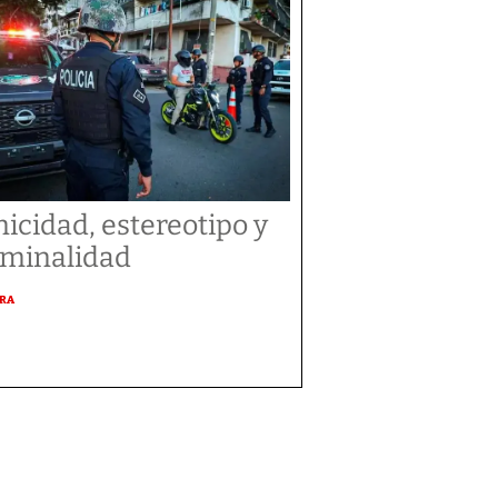
nicidad, estereotipo y
iminalidad
URA