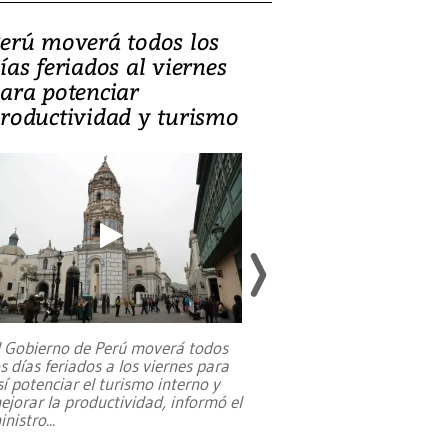
erú moverá todos los
Video, Catalin
ías feriados al viernes
‘Si la gente el
ara potenciar
criminales, la
roductividad y turismo
sociedades de
suicidarse’
l Gobierno de Perú moverá todos
os días feriados a los viernes para
La exmagistrada co
sí potenciar el turismo interno y
sobre el rol de contr
ejorar la productividad, informó el
periodismo, el derech
inistro
...
reformas constitucio
desafíos de nuevas t