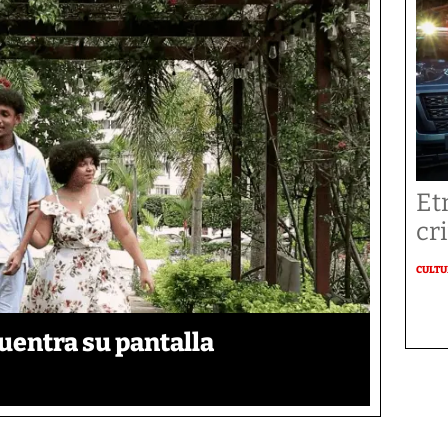
Et
cr
CULT
uentra su pantalla​