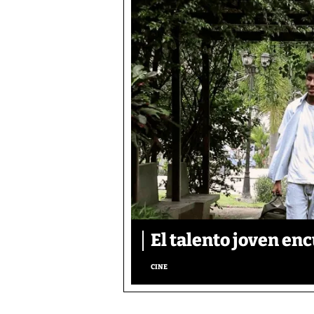
El talento joven enc
CINE