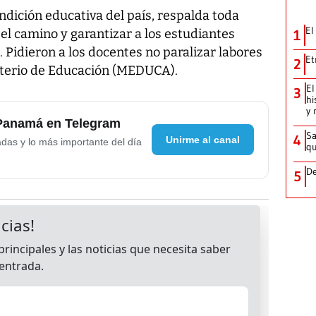
ndición educativa del país, respalda toda
El
el camino y garantizar a los estudiantes
1
. Pidieron a los docentes no paralizar labores
Et
2
isterio de Educación (MEDUCA).
El
3
hi
y 
 Panamá en Telegram
Sa
4
Unirme al canal
adas y lo más importante del día
qu
De
5