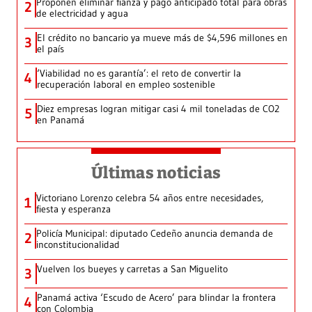
Proponen eliminar fianza y pago anticipado total para obras
2
de electricidad y agua
El crédito no bancario ya mueve más de $4,596 millones en
3
el país
‘Viabilidad no es garantía’: el reto de convertir la
4
recuperación laboral en empleo sostenible
Diez empresas logran mitigar casi 4 mil toneladas de CO2
5
en Panamá
Últimas noticias
Victoriano Lorenzo celebra 54 años entre necesidades,
1
fiesta y esperanza
Policía Municipal: diputado Cedeño anuncia demanda de
2
inconstitucionalidad
Vuelven los bueyes y carretas a San Miguelito
3
Panamá activa ‘Escudo de Acero’ para blindar la frontera
4
con Colombia