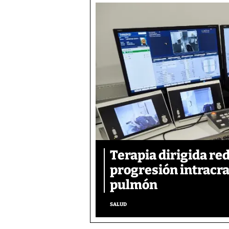
Terapia dirigida re
progresión intracra
pulmón
SALUD