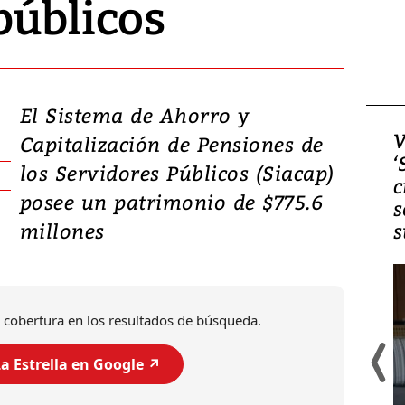
públicos
El Sistema de Ahorro y
Video, Japón: Terremoto
V
Capitalización de Pensiones de
deja heridos y graves
‘
los Servidores Públicos (Siacap)
daños en Kumamoto
c
posee un patrimonio de $775.6
s
millones
s
 cobertura en los resultados de búsqueda.
a Estrella en Google ↗️
Un fuerte terremoto de magnitud