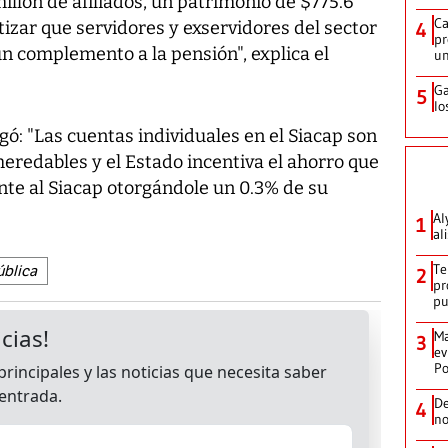
llón de afiliados, un patrimonio de $775.6
Ca
tizar que servidores y exservidores del sector
4
pr
un complemento a la pensión", explica el
un
Ga
5
lo
egó: "Las cuentas individuales en el Siacap son
heredables y el Estado incentiva el ahorro que
ante al Siacap otorgándole un 0.3% de su
Al
1
al
Te
ública
2
pr
p
Ma
3
ev
Po
De
4
no