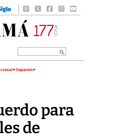
cional
Cepanim
uerdo para
les de