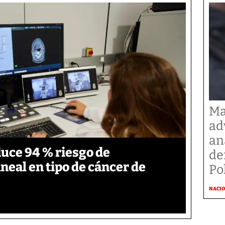
Ma
ad
an
duce 94 % riesgo de
de
neal en tipo de cáncer de
Po
NACI