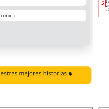
Ba
5
em
dó
estras mejores historias