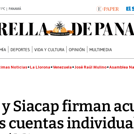
.1°C | PANAMÁ
MÍA
DEPORTES
VIDA Y CULTURA
OPINIÓN
MULTIMEDIA
timas Noticias
La Llorona
Venezuela
José Raúl Mulino
Asamblea Na
 y Siacap firman ac
as cuentas individua