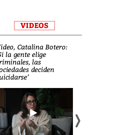
VIDEOS
ideo, Catalina Botero:
Video: Lula la
Si la gente elige
candidatura 
riminales, las
promesas de i
ociedades deciden
en defensa, ed
uicidarse’
tierras raras