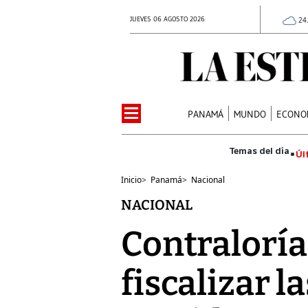
JUEVES 06 AGOSTO 2026
24
PANAMÁ
MUNDO
ECONO
Úl
Inicio
>
Panamá
>
Nacional
NACIONAL
Contraloría
fiscalizar l