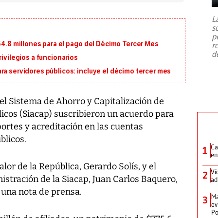
7,1 se registró este martes 28 de
julio en la prefectura de Kumamoto,
L
al sur de Japón, provocando una
s
emergencia de gran
...
p
164.8 millones para el pago del Décimo Tercer Mes
r
d
rivilegios a funcionarios
ra servidores públicos: incluye el décimo tercer mes
 el Sistema de Ahorro y Capitalización de
icos (Siacap) suscribieron un acuerdo para
portes y acreditación en las cuentas
blicos.
Ca
1
en
alor de la República, Gerardo Solís, y el
Ví
2
stración de la Siacap, Juan Carlos Baquero,
ad
e una nota de prensa.
Ma
3
ev
Po