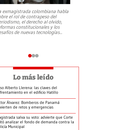
a exmagistrada colombiana habla
Entre recuerdos y es
obre el rol de contrapeso del
referencias hacia sus
eriodismo, el derecho al olvido,
presidente de Brasil,
eformas constitucionales y los
da Silva, oficializó 
esafíos de nuevas tecnologías
...
candidatura
...
Lo más leído
so Alberto Llerena: las claves del
frentamiento en el edificio Hatillo
ctor Álvarez: Bomberos de Panamá
vierten de retos y emergencias
gistrada salva su voto: advierte que Corte
itó analizar el fondo de demanda contra la
licía Municipal