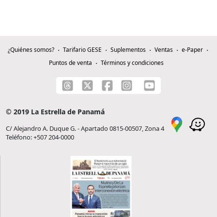
¿Quiénes somos?
Tarifario GESE
Suplementos
Ventas
e-Paper
Puntos de venta
Términos y condiciones
© 2019 La Estrella de Panamá
C/ Alejandro A. Duque G. - Apartado 0815-00507, Zona 4
Teléfono: +507 204-0000