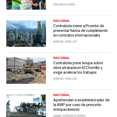
EMILIANA TUÑÓN
NACIONAL
Contraloría exime a Promtur de
presentar fianza de cumplimiento
en contratos internacionales
MANUEL VEGA LOO
NACIONAL
Contraloría pone la lupa sobre
obra atrasada en El Chorrillo y
exige acelerar los trabajos
MANUEL VEGA LOO
NACIONAL
Aprehenden a exadministrador de
la AMP por caso de presunto
enriquecimiento
ISMAEL GORDÓN GUERREL