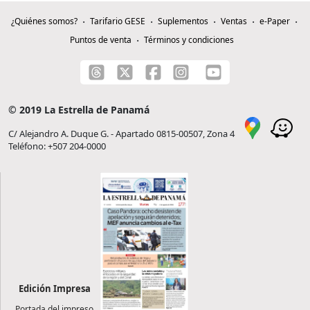
¿Quiénes somos?
Tarifario GESE
Suplementos
Ventas
e-Paper
Puntos de venta
Términos y condiciones
© 2019 La Estrella de Panamá
C/ Alejandro A. Duque G. - Apartado 0815-00507, Zona 4
Teléfono: +507 204-0000
Edición Impresa
Portada del impreso