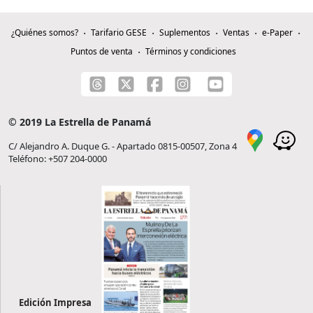
¿Quiénes somos?
Tarifario GESE
Suplementos
Ventas
e-Paper
Puntos de venta
Términos y condiciones
© 2019 La Estrella de Panamá
C/ Alejandro A. Duque G. - Apartado 0815-00507, Zona 4
Teléfono: +507 204-0000
Edición Impresa