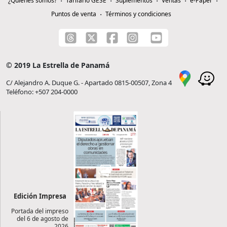
¿Quiénes somos?
Tarifario GESE
Suplementos
Ventas
e-Paper
Puntos de venta
Términos y condiciones
© 2019 La Estrella de Panamá
C/ Alejandro A. Duque G. - Apartado 0815-00507, Zona 4
Teléfono: +507 204-0000
Edición Impresa
Portada del impreso
del 6 de agosto de
2026