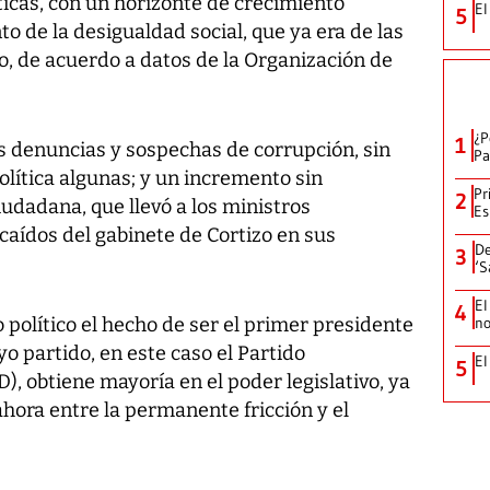
ticas, con un horizonte de crecimiento
El
5
 de la desigualdad social, que ya era de las
 de acuerdo a datos de la Organización de
¿P
1
s denuncias y sospechas de corrupción, sin
Pa
política algunas; y un incremento sin
Pr
2
udadana, que llevó a los ministros
Es
caídos del gabinete de Cortizo en sus
De
3
‘S
El
4
político el hecho de ser el primer presidente
no
partido, en este caso el Partido
El
5
, obtiene mayoría en el poder legislativo, ya
hora entre la permanente fricción y el