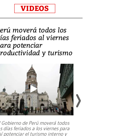
VIDEOS
erú moverá todos los
Video, Catalin
ías feriados al viernes
‘Si la gente el
ara potenciar
criminales, la
roductividad y turismo
sociedades de
suicidarse’
l Gobierno de Perú moverá todos
os días feriados a los viernes para
La exmagistrada co
sí potenciar el turismo interno y
sobre el rol de contr