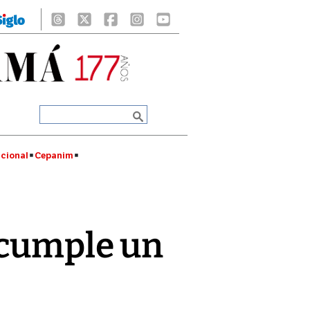
cional
Cepanim
 cumple un