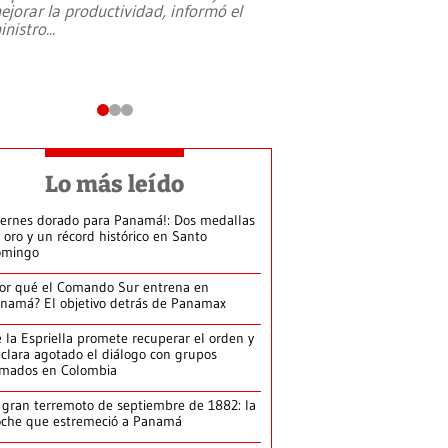
ejorar la productividad, informó el
periodismo, el derech
inistro
...
reformas constitucio
desafíos de nuevas t
Lo más leído
iernes dorado para Panamá!: Dos medallas
 oro y un récord histórico en Santo
omingo
or qué el Comando Sur entrena en
namá? El objetivo detrás de Panamax
 la Espriella promete recuperar el orden y
clara agotado el diálogo con grupos
rmados en Colombia
 gran terremoto de septiembre de 1882: la
che que estremeció a Panamá