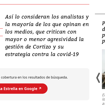
Así lo consideran los analistas y
Video: Lula lanza su
P
la mayoría de los que opinan en
candidatura con
d
los medios, que critican con
promesas de inversión
p
mayor o menor agresividad la
en defensa, educación y
p
gestión de Cortizo y su
tierras raras
estrategia contra la covid-19
 cobertura en los resultados de búsqueda.
a Estrella en Google ↗️
E
l
Entre recuerdos y escuetas
a
referencias hacia sus adversarios, el