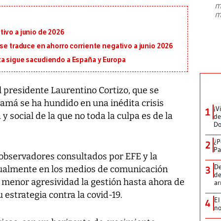
m
presidente de Brasil, Luiz Inácio Lula
m
da Silva, oficializó este domingo su
candidatura
...
ivo a junio de 2026
 se traduce en ahorro corriente negativo a junio 2026
ta sigue sacudiendo a España y Europa
 presidente Laurentino Cortizo, que se
namá se ha hundido en una inédita crisis
¡V
1
 y social de la que no toda la culpa es de la
de
D
¿P
2
Pa
y observadores consultados por
EFE
y la
De
tualmente en los medios de comunicación
3
de
o menor agresividad la gestión hasta ahora de
a
 estrategia contra la covid-19.
El
4
no