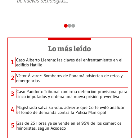
de nuevas tecnologías
...
Lo más leído
Caso Alberto Llerena: las claves del enfrentamiento en el
1
edificio Hatillo
Víctor Álvarez: Bomberos de Panamá advierten de retos y
2
emergencias
Caso Pandora: Tribunal confirma detención provisional para
3
cinco imputados y ordena una nueva prisión preventiva
Magistrada salva su voto: advierte que Corte evitó analizar
4
el fondo de demanda contra la Policía Municipal
Gas de 25 libras ya se vende en el 95% de los comercios
5
minoristas, según Acodeco