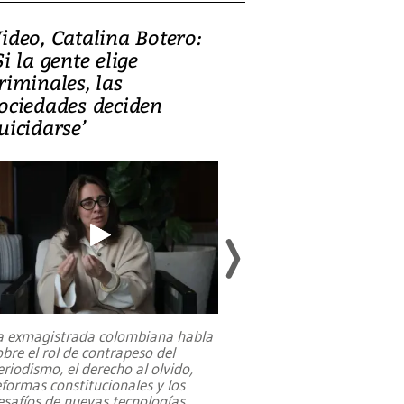
ideo, Catalina Botero:
Video: Lula la
Si la gente elige
candidatura 
riminales, las
promesas de i
ociedades deciden
en defensa, ed
uicidarse’
tierras raras
a exmagistrada colombiana habla
Entre recuerdos y es
obre el rol de contrapeso del
referencias hacia sus
eriodismo, el derecho al olvido,
presidente de Brasil,
eformas constitucionales y los
da Silva, oficializó 
esafíos de nuevas tecnologías
...
candidatura
...