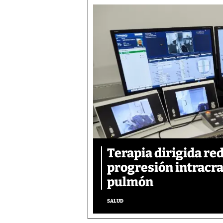
Terapia dirigida re
progresión intracra
pulmón
SALUD