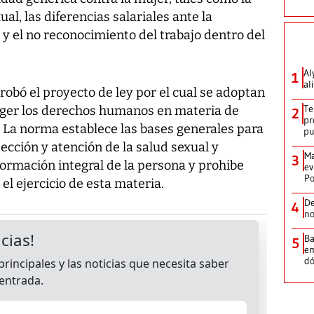
al, las diferencias salariales ante la
 y el no reconocimiento del trabajo dentro del
Al
1
al
obó el proyecto de ley por el cual se adoptan
Te
eger los derechos humanos en materia de
2
pr
. La norma establece las bases generales para
p
ección y atención de la salud sexual y
Ma
3
formación integral de la persona y prohibe
ev
Po
el ejercicio de esta materia.
De
4
no
Ba
5
em
dó