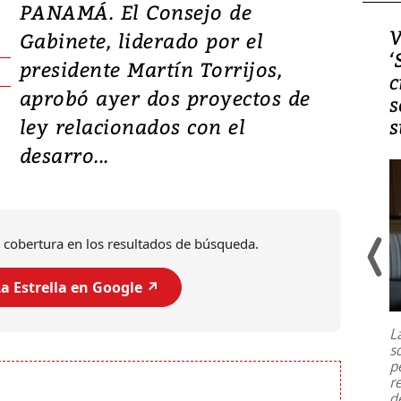
PANAMÁ. El Consejo de
Video, Japón: Terremoto
V
Gabinete, liderado por el
deja heridos y graves
‘
presidente Martín Torrijos,
daños en Kumamoto
c
aprobó ayer dos proyectos de
s
ley relacionados con el
s
desarro...
 cobertura en los resultados de búsqueda.
a Estrella en Google ↗️
Un fuerte terremoto de magnitud
7,1 se registró este martes 28 de
julio en la prefectura de Kumamoto,
L
al sur de Japón, provocando una
s
emergencia de gran
...
p
r
d