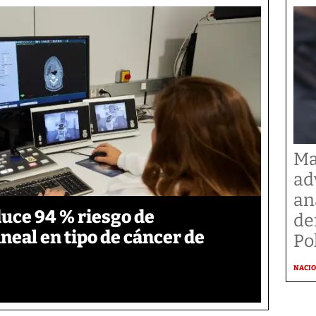
Ma
ad
an
duce 94 % riesgo de
de
neal en tipo de cáncer de
Po
NACI