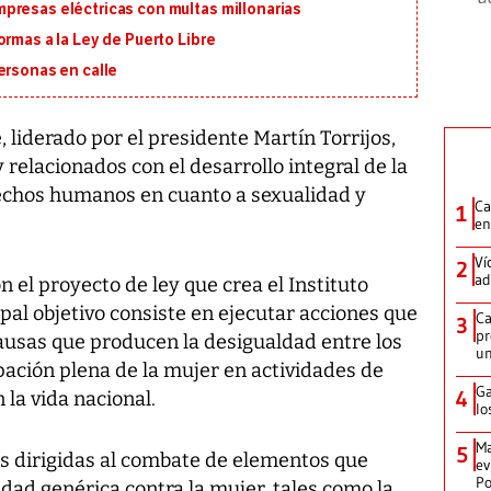
presas eléctricas con multas millonarias
ormas a la Ley de Puerto Libre
ersonas en calle
liderado por el presidente Martín Torrijos,
 relacionados con el desarrollo integral de la
rechos humanos en cuanto a sexualidad y
Ca
1
en
Ví
2
ad
n el proyecto de ley que crea el Instituto
ipal objetivo consiste en ejecutar acciones que
Ca
3
pr
causas que producen la desigualdad entre los
un
pación plena de la mujer en actividades de
Ga
4
 la vida nacional.
lo
Ma
5
s dirigidas al combate de elementos que
ev
Po
dad genérica contra la mujer, tales como la