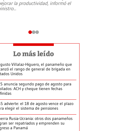
ejorar la productividad, informó el
periodismo, el derech
inistro
...
reformas constitucio
desafíos de nuevas t
Lo más leído
gusto Villalaz-Higuero, el panameño que
canzó el rango de general de brigada en
tados Unidos
S anuncia segundo pago de agosto para
bilados: ACH y cheque tienen fechas
finidas
S advierte: el 18 de agosto vence el plazo
ra elegir el sistema de pensiones
erra Rusia-Ucrania: otros dos panameños
gran ser repatriados y emprenden su
greso a Panamá