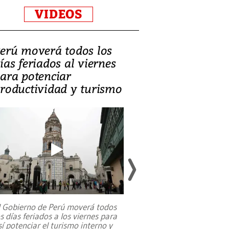
VIDEOS
erú moverá todos los
Video, Catalin
ías feriados al viernes
‘Si la gente el
ara potenciar
criminales, la
roductividad y turismo
sociedades de
suicidarse’
l Gobierno de Perú moverá todos
os días feriados a los viernes para
La exmagistrada co
sí potenciar el turismo interno y
sobre el rol de contr