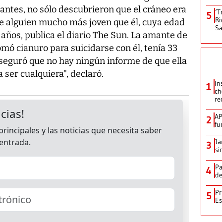
antes, no sólo descubrieron que el cráneo era
‘T
5
Ri
de alguien mucho más joven que él, cuya edad
Sa
años, publica el diario The Sun. La amante de
omó cianuro para suicidarse con él, tenía 33
aseguró que no hay ningún informe de que ella
a ser cualquiera", declaró.
In
1
ch
re
AP
2
fu
Ja
3
si
Pa
4
de
Pr
5
Es