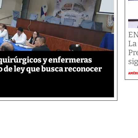
EN
La
Pr
quirúrgicos y enfermeras
si
 de ley que busca reconocer
AMÉR