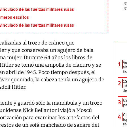
m
presidente de Brasil, Luiz Inácio Lula
m
inculado de las fuerzas militares rusas
da Silva, oficializó este domingo su
candidatura
...
imeros escritos
inculado de las fuerzas militares rusas
alizadas al trozo de cráneo que
er y que conservaba un agujero de bala
a mujer. Durante 64 años los libros de
Au
1
 Hitler se tomó una ampolla de cianuro y se
al
Es
en abril de 1945. Poco tiempo después, el
áver quemado, la cabeza tenía un agujero de
CS
2
ju
dolf Hitler.
de
CS
3
lmente y guardó sólo la mandíbula y un trozo
pa
ounidense Nick Bellantoni viajó a Moscú
Gu
4
orización para examinar los artefactos del
lo
re
s restos de un sofá manchado de sangre del