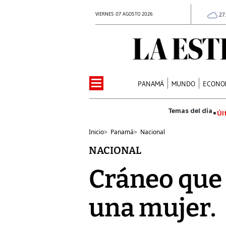
VIERNES 07 AGOSTO 2026
27
PANAMÁ
MUNDO
ECONO
Úl
Inicio
>
Panamá
>
Nacional
NACIONAL
Cráneo que s
una mujer.