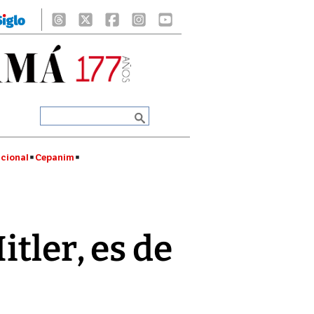
cional
Cepanim
tler, es de