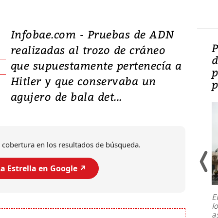
Infobae.com - Pruebas de ADN
Video: Lula lanza su
P
realizadas al trozo de cráneo
candidatura con
d
que supuestamente pertenecía a
promesas de inversión
p
Hitler y que conservaba un
en defensa, educación y
p
agujero de bala det...
tierras raras
 cobertura en los resultados de búsqueda.
a Estrella en Google ↗️
E
l
Entre recuerdos y escuetas
a
referencias hacia sus adversarios, el