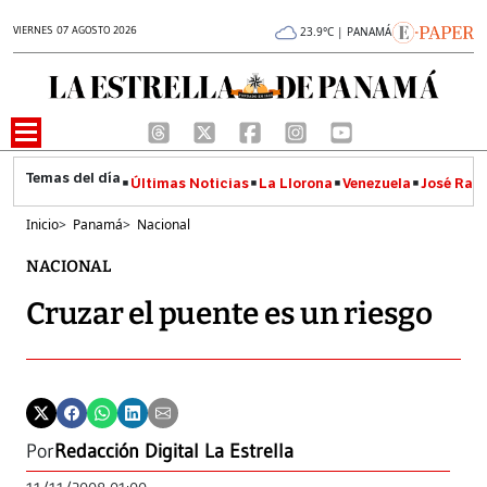
VIERNES 07 AGOSTO 2026
23.9°C | PANAMÁ
Últimas Noticias
La Llorona
Venezuela
José Raúl
Inicio
>
Panamá
>
Nacional
NACIONAL
Cruzar el puente es un riesgo
Por
Redacción Digital La Estrella