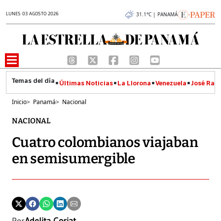
LUNES 03 AGOSTO 2026
31.1°C | PANAMÁ
Últimas Noticias
La Llorona
Venezuela
José Raúl
Inicio
>
Panamá
>
Nacional
NACIONAL
Cuatro colombianos viajaban
en semisumergible