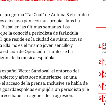
eedor ligado a importaciones chinas desde Panamá
 el programa "Tal Cual" de Antena 3 el cambio
os e incluso para con sus propias fans ha
 Bisbal en las últimas semanas. Los
ue la conocida periodista de farándula
l, que reside en la ciudad de Miami con su
CS
 Ella, no es el mismo joven sencillo y
1
ju
a edición de Operación Triunfo, se ha
de
igura de la música española.
Pr
2
Es
a español Víctor Sandoval, el entorno del
Pa
3
el
 abierto y afectuoso almeriense, en una
el acceso de la prensa. Inclusive se habla de
Pa
4
lo
us guardaespaldas empujó a un periodista y le
arece haber imágenes de la agresión.
¡V
5
de
D