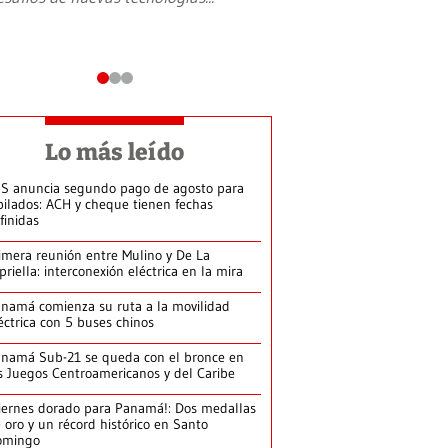
Lo más leído
S anuncia segundo pago de agosto para
bilados: ACH y cheque tienen fechas
finidas
imera reunión entre Mulino y De La
priella: interconexión eléctrica en la mira
namá comienza su ruta a la movilidad
éctrica con 5 buses chinos
namá Sub-21 se queda con el bronce en
s Juegos Centroamericanos y del Caribe
iernes dorado para Panamá!: Dos medallas
 oro y un récord histórico en Santo
omingo