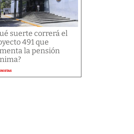
ué suerte correrá el
oyecto 491 que
menta la pensión
nima?
MNISTAS