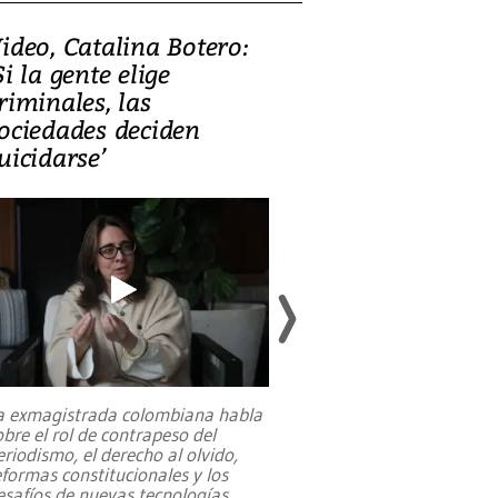
ideo, Catalina Botero:
Video: Lula la
Si la gente elige
candidatura 
riminales, las
promesas de i
ociedades deciden
en defensa, ed
uicidarse’
tierras raras
a exmagistrada colombiana habla
Entre recuerdos y es
obre el rol de contrapeso del
referencias hacia sus
eriodismo, el derecho al olvido,
presidente de Brasil,
eformas constitucionales y los
da Silva, oficializó 
esafíos de nuevas tecnologías
...
candidatura
...