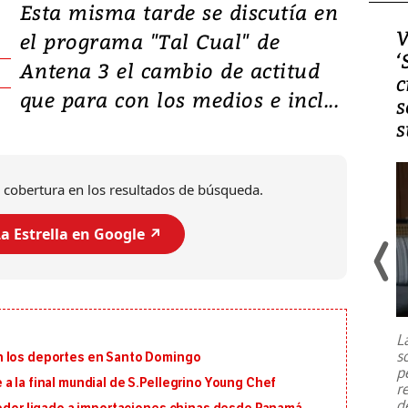
Esta misma tarde se discutía en
Video, Japón: Terremoto
V
el programa "Tal Cual" de
deja heridos y graves
‘
Antena 3 el cambio de actitud
daños en Kumamoto
c
que para con los medios e incl...
s
s
 cobertura en los resultados de búsqueda.
a Estrella en Google ↗️
Un fuerte terremoto de magnitud
7,1 se registró este martes 28 de
julio en la prefectura de Kumamoto,
L
al sur de Japón, provocando una
s
n los deportes en Santo Domingo
emergencia de gran
...
p
a la final mundial de S.Pellegrino Young Chef
r
d