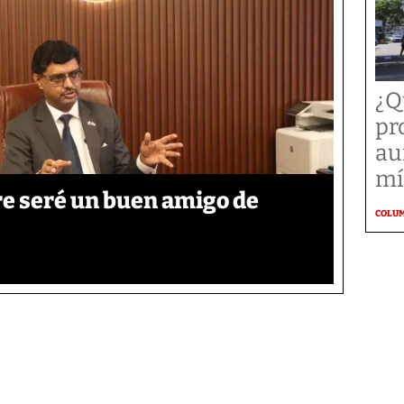
¿Q
pr
au
mí
re seré un buen amigo de
COLU