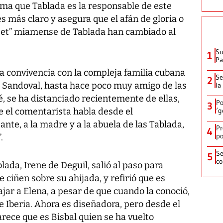
irma que Tablada es la responsable de este
s más claro y asegura que el afán de gloria o
t set” miamense de Tablada han cambiado al
Su
1
P
a convivencia con la compleja familia cubana
Se
2
”. Sandoval, hasta hace poco muy amigo de las
la
, se ha distanciado recientemente de ellas,
Po
3
e el comentarista habla desde el
‘g
nte, a la madre y a la abuela de las Tablada,
Pr
4
po
.
Se
5
co
ada, Irene de Deguil, salió al paso para
 ciñen sobre su ahijada, y refirió que es
ajar a Elena, a pesar de que cuando la conoció,
 Iberia. Ahora es diseñadora, pero desde el
rece que es Bisbal quien se ha vuelto