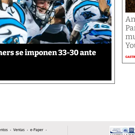
An
Pa
mu
Yo
thers se imponen 33-30 ante
GAST
ntos
Ventas
e-Paper