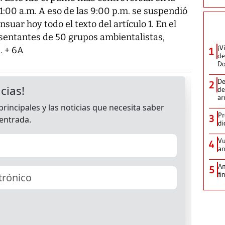
 11:00 a.m. A eso de las 9:00 p.m. se suspendió
suar hoy todo el texto del artículo 1. En el
sentantes de 50 grupos ambientalistas,
¡V
. + 6A
1
de
D
De
2
de
ar
Pr
3
di
Vu
4
an
An
5
fi