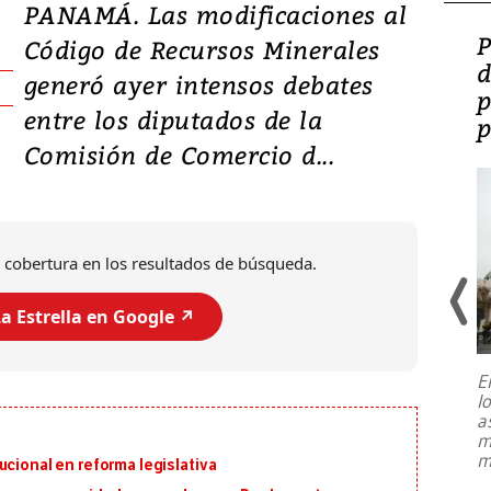
PANAMÁ. Las modificaciones al
Video: Lula lanza su
P
Código de Recursos Minerales
candidatura con
d
generó ayer intensos debates
promesas de inversión
p
entre los diputados de la
en defensa, educación y
p
Comisión de Comercio d...
tierras raras
 cobertura en los resultados de búsqueda.
a Estrella en Google ↗️
E
l
Entre recuerdos y escuetas
a
referencias hacia sus adversarios, el
m
presidente de Brasil, Luiz Inácio Lula
m
ucional en reforma legislativa
da Silva, oficializó este domingo su
candidatura
...