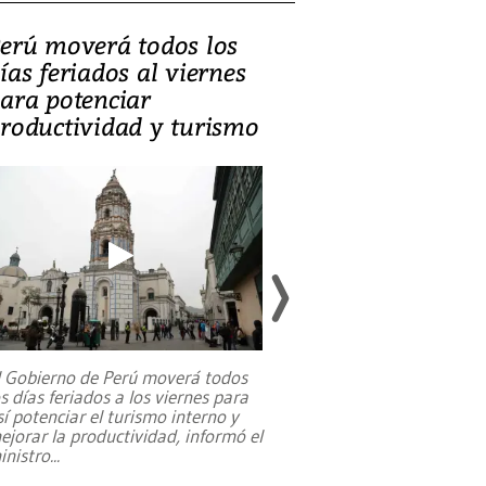
erú moverá todos los
Video, Catalin
ías feriados al viernes
‘Si la gente el
ara potenciar
criminales, la
roductividad y turismo
sociedades de
suicidarse’
l Gobierno de Perú moverá todos
os días feriados a los viernes para
La exmagistrada co
sí potenciar el turismo interno y
sobre el rol de contr
ejorar la productividad, informó el
periodismo, el derech
inistro
...
reformas constitucio
desafíos de nuevas t