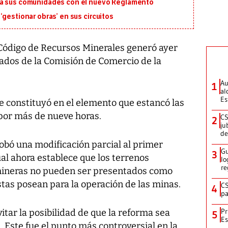
ra sus comunidades con el nuevo Reglamento
‘gestionar obras’ en sus circuitos
Código de Recursos Minerales generó ayer
tados de la Comisión de Comercio de la
Au
1
al
Es
se constituyó en el elemento que estancó las
por más de nueve horas.
CS
2
ju
de
probó una modificación parcial al primer
Gu
3
cual ahora establece que los terrenos
lo
re
mineras no pueden ser presentados como
stas posean para la operación de las minas.
CS
4
pa
Pr
itar la posibilidad de que la reforma sea
5
Es
 Este fue el punto más controversial en la