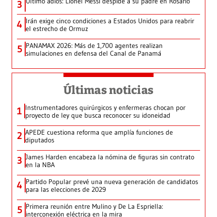
Último adiós: Lionel Messi despide a su padre en Rosario
3
Irán exige cinco condiciones a Estados Unidos para reabrir
4
el estrecho de Ormuz
PANAMAX 2026: Más de 1,700 agentes realizan
5
simulaciones en defensa del Canal de Panamá
Últimas noticias
Instrumentadores quirúrgicos y enfermeras chocan por
1
proyecto de ley que busca reconocer su idoneidad
APEDE cuestiona reforma que amplía funciones de
2
diputados
James Harden encabeza la nómina de figuras sin contrato
3
en la NBA
Partido Popular prevé una nueva generación de candidatos
4
para las elecciones de 2029
Primera reunión entre Mulino y De La Espriella:
5
interconexión eléctrica en la mira