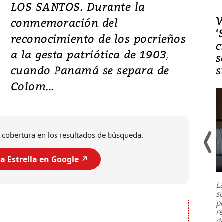
LOS SANTOS. Durante la
Video, Japón: Terremoto
V
conmemoración del
deja heridos y graves
‘
reconocimiento de los pocrieños
daños en Kumamoto
c
a la gesta patriótica de 1903,
s
cuando Panamá se separa de
s
Colom...
 cobertura en los resultados de búsqueda.
a Estrella en Google ↗️
Un fuerte terremoto de magnitud
7,1 se registró este martes 28 de
julio en la prefectura de Kumamoto,
L
al sur de Japón, provocando una
s
emergencia de gran
...
p
r
d