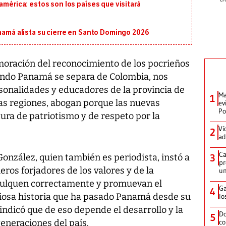
américa: estos son los países que visitará
anamá alista su cierre en Santo Domingo 2026
ración del reconocimiento de los pocrieños
cuando Panamá se separa de Colombia, nos
onalidades y educadores de la provincia de
Ma
1
as regiones, abogan porque las nuevas
ev
Po
ura de patriotismo y de respeto por la
Ví
2
ad
Ca
González, quien también es periodista, instó a
3
pr
eros forjadores de los valores y de la
un
nculquen correctamente y promuevan el
Ga
4
ndiosa historia que ha pasado Panamá desde su
lo
ndicó que de eso depende el desarrollo y la
Do
5
eneraciones del país.
co