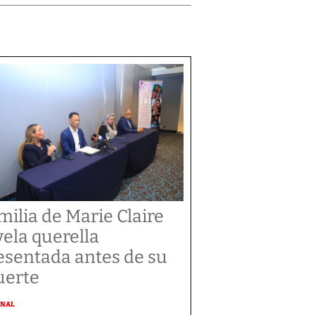
milia de Marie Claire
vela querella
esentada antes de su
erte
ONAL