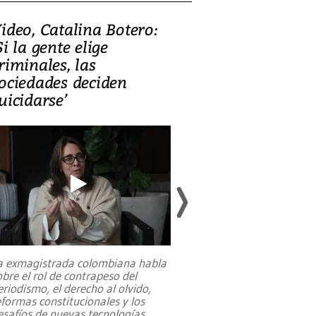
ideo, Catalina Botero:
Video: Lula la
Si la gente elige
candidatura 
riminales, las
promesas de i
ociedades deciden
en defensa, ed
uicidarse’
tierras raras
a exmagistrada colombiana habla
Entre recuerdos y es
obre el rol de contrapeso del
referencias hacia sus
eriodismo, el derecho al olvido,
presidente de Brasil,
eformas constitucionales y los
da Silva, oficializó 
esafíos de nuevas tecnologías
...
candidatura
...