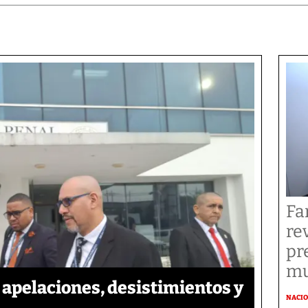
Fa
re
pr
mu
apelaciones, desistimientos y
NACI