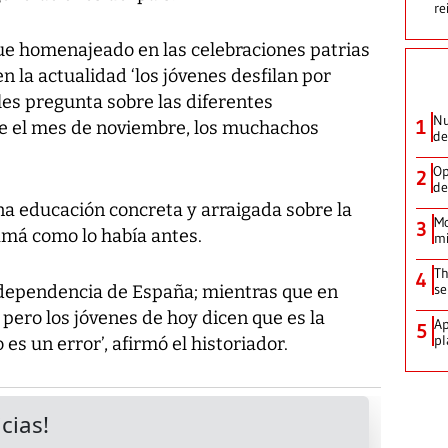
re
fue homenajeado en las celebraciones patrias
en la actualidad ‘los jóvenes desfilan por
 les pregunta sobre las diferentes
Nu
1
te el mes de noviembre, los muchachos
de
Op
2
de
a educación concreta y arraigada sobre la
Mo
3
amá como lo había antes.
mi
Th
4
se
Independencia de España; mientras que en
 pero los jóvenes de hoy dicen que es la
Ap
5
pl
s un error’, afirmó el historiador.