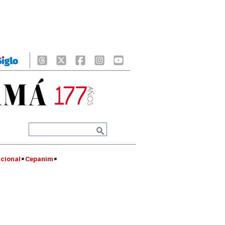
cional
Cepanim