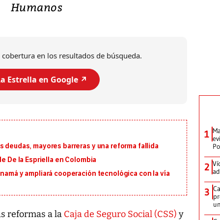
Humanos
 cobertura en los resultados de búsqueda.
a Estrella en Google ↗️
Ma
1
ev
Po
s deudas, mayores barreras y una reforma fallida
de De la Espriella en Colombia
Ví
2
ad
anamá y ampliará cooperación tecnológica con la vía
Ca
3
pr
un
as reformas a la
Caja de Seguro Social (CSS)
y