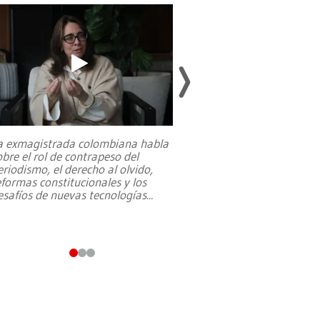
a exmagistrada colombiana habla
Entre recuerdos y es
obre el rol de contrapeso del
referencias hacia sus
eriodismo, el derecho al olvido,
presidente de Brasil,
eformas constitucionales y los
da Silva, oficializó 
esafíos de nuevas tecnologías
...
candidatura
...