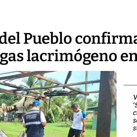
del Pueblo confirm
 gas lacrimógeno e
Video, Japón: Terremoto
V
deja heridos y graves
‘
daños en Kumamoto
c
s
s