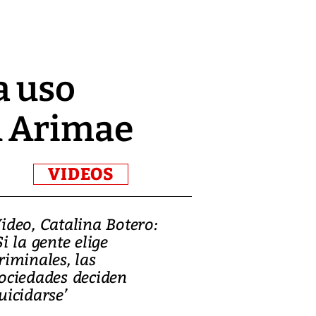
a uso
n Arimae
VIDEOS
ideo, Catalina Botero:
Video: Lula la
Si la gente elige
candidatura 
riminales, las
promesas de i
ociedades deciden
en defensa, ed
uicidarse’
tierras raras