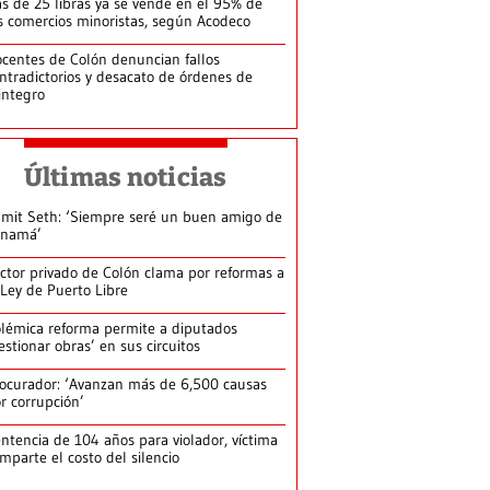
s de 25 libras ya se vende en el 95% de
s comercios minoristas, según Acodeco
centes de Colón denuncian fallos
ntradictorios y desacato de órdenes de
integro
Últimas noticias
mit Seth: ‘Siempre seré un buen amigo de
anamá’
ctor privado de Colón clama por reformas a
 Ley de Puerto Libre
lémica reforma permite a diputados
estionar obras’ en sus circuitos
ocurador: ‘Avanzan más de 6,500 causas
r corrupción’
ntencia de 104 años para violador, víctima
mparte el costo del silencio