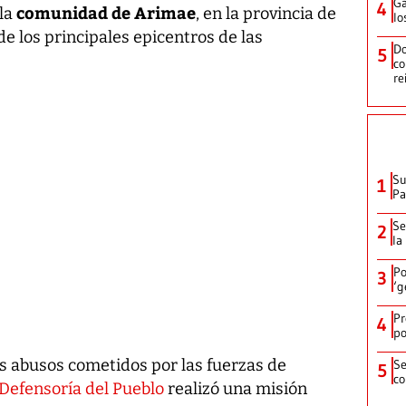
Ga
4
comunidad de Arimae
la
, en la provincia de
lo
de los principales epicentros de las
Do
5
co
re
Su
1
P
Se
2
la
Po
3
‘g
Pr
4
po
s abusos cometidos por las fuerzas de
Se
5
co
Defensoría del Pueblo
realizó una misión