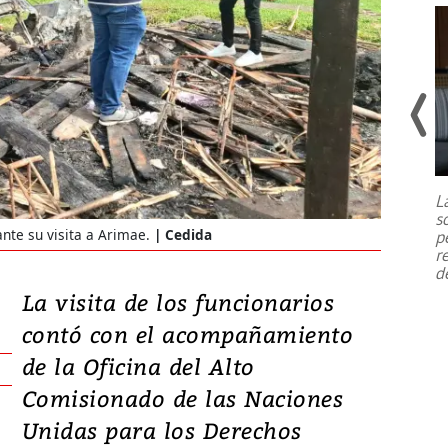
Un fuerte terremoto de magnitud
7,1 se registró este martes 28 de
julio en la prefectura de Kumamoto,
L
al sur de Japón, provocando una
s
emergencia de gran
...
nte su visita a Arimae.
Cedida
p
r
d
La visita de los funcionarios
contó con el acompañamiento
de la Oficina del Alto
Comisionado de las Naciones
Unidas para los Derechos