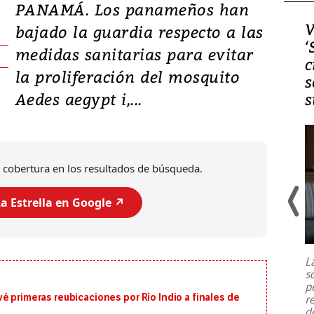
PANAMÁ. Los panameños han
Video, Japón: Terremoto
V
bajado la guardia respecto a las
deja heridos y graves
‘
medidas sanitarias para evitar
daños en Kumamoto
c
la proliferación del mosquito
s
Aedes aegypt i,...
s
 cobertura en los resultados de búsqueda.
a Estrella en Google ↗️
Un fuerte terremoto de magnitud
7,1 se registró este martes 28 de
julio en la prefectura de Kumamoto,
L
al sur de Japón, provocando una
s
emergencia de gran
...
p
é primeras reubicaciones por Río Indio a finales de
r
d