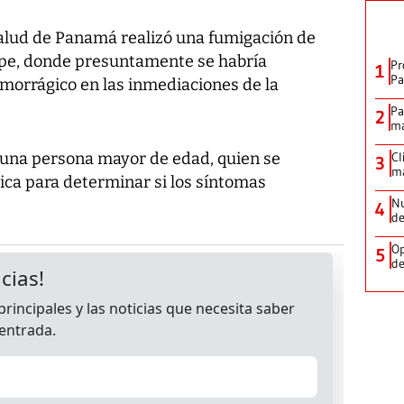
Salud de Panamá realizó una fumigación de
lipe, donde presuntamente se habría
Pr
1
Pa
morrágico en las inmediaciones de la
Pa
2
ma
 una persona mayor de edad, quien se
Cl
3
ma
ca para determinar si los síntomas
Nu
4
de
Op
5
de