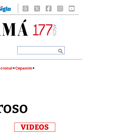
cional
Cepanim
roso
VIDEOS