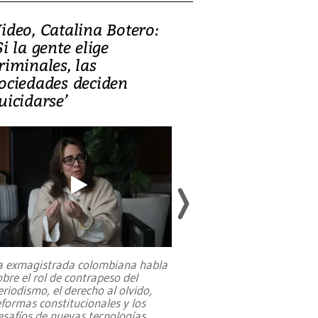
ideo, Catalina Botero:
Video: Lula la
Si la gente elige
candidatura 
riminales, las
promesas de i
ociedades deciden
en defensa, ed
uicidarse’
tierras raras
a exmagistrada colombiana habla
Entre recuerdos y es
obre el rol de contrapeso del
referencias hacia sus
eriodismo, el derecho al olvido,
presidente de Brasil,
eformas constitucionales y los
da Silva, oficializó 
esafíos de nuevas tecnologías
...
candidatura
...