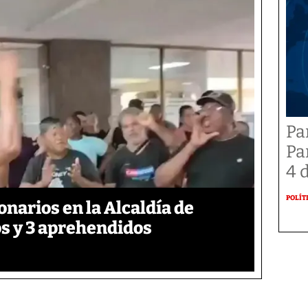
Pa
Pa
4 
POLÍT
onarios en la Alcaldía de
s y 3 aprehendidos