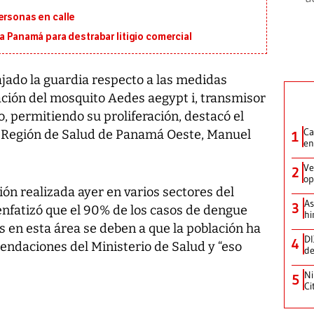
ersonas en calle
a Panamá para destrabar litigio comercial
do la guardia respecto a las medidas
ración del mosquito Aedes aegypt i, transmisor
, permitiendo su proliferación, destacó el
Ca
la Región de Salud de Panamá Oeste, Manuel
1
en
Ve
2
op
ón realizada ayer en varios sectores del
As
3
 enfatizó que el 90% de los casos de dengue
hi
 en esta área se deben a que la población ha
DI
4
endaciones del Ministerio de Salud y “eso
de
Ni
5
Ci