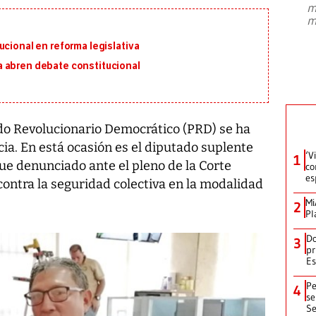
m
presidente de Brasil, Luiz Inácio Lula
m
da Silva, oficializó este domingo su
candidatura
...
ucional en reforma legislativa
 abren debate constitucional
ido Revolucionario Democrático (PRD) se ha
icia. En está ocasión es el diputado suplente
‘V
1
fue denunciado ante el pleno de la Corte
co
es
contra la seguridad colectiva en la modalidad
Mi
2
Pl
Do
3
pr
Es
Pe
4
se
Se