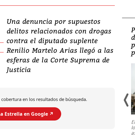
Una denuncia por supuestos
Video: Lula lanza su
P
delitos relacionados con drogas
candidatura con
d
contra el diputado suplente
promesas de inversión
p
Renilio Martelo Arias llegó a las
en defensa, educación y
p
esferas de la Corte Suprema de
tierras raras
Justicia
 cobertura en los resultados de búsqueda.
a Estrella en Google ↗️
E
l
Entre recuerdos y escuetas
a
referencias hacia sus adversarios, el