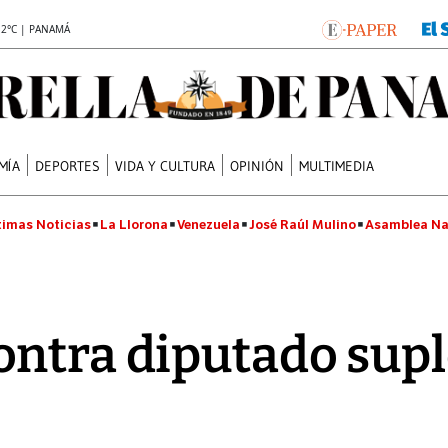
.2°C | PANAMÁ
MÍA
DEPORTES
VIDA Y CULTURA
OPINIÓN
MULTIMEDIA
timas Noticias
La Llorona
Venezuela
José Raúl Mulino
Asamblea Na
ntra diputado suple