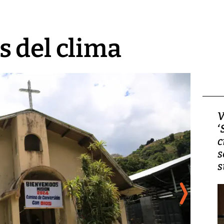
 del clima
Video, Japón: Terremoto
V
deja heridos y graves
‘
daños en Kumamoto
c
s
s