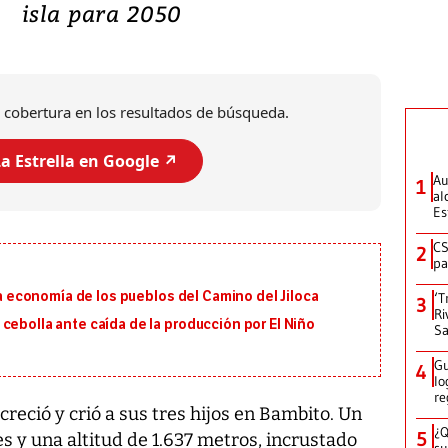
isla para 2050
 cobertura en los resultados de búsqueda.
a Estrella en Google ↗️
Au
1
al
Es
CS
2
pa
 la economía de los pueblos del Camino del Jiloca
‘T
3
Ri
cebolla ante caída de la producción por El Niño
Sa
Gu
4
lo
re
 creció y crió a sus tres hijos en Bambito. Un
¿Q
5
 y una altitud de 1.637 metros, incrustado
su