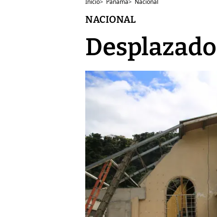
Inicio
>
Panamá
>
Nacional
NACIONAL
Desplazados