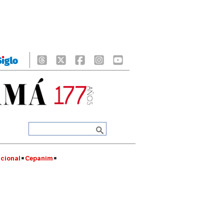
cional
Cepanim