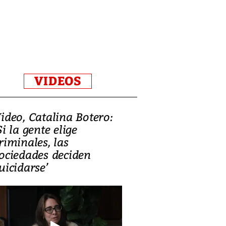
VIDEOS
ideo, Catalina Botero:
Video: Lula la
Si la gente elige
candidatura 
riminales, las
promesas de i
ociedades deciden
en defensa, ed
uicidarse’
tierras raras