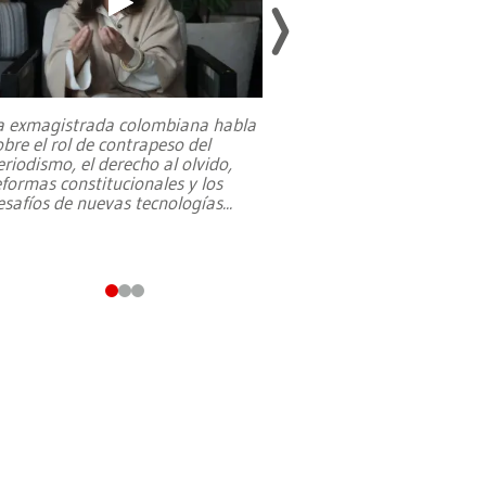
a exmagistrada colombiana habla
Entre recuerdos y es
obre el rol de contrapeso del
referencias hacia sus
eriodismo, el derecho al olvido,
presidente de Brasil,
eformas constitucionales y los
da Silva, oficializó 
esafíos de nuevas tecnologías
...
candidatura
...
dable en la comunidad de Bambito.
Marlene Testa | La Estrella d