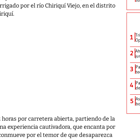
gado por el río Chiriquí Viejo, en el distrito
riquí.
Tr
1
Op
Ah
2
ju
Pa
3
te
Pa
4
de
As
5
bo
horas por carretera abierta, partiendo de la
una experiencia cautivadora, que encanta por
 conmueve por el temor de que desaparezca