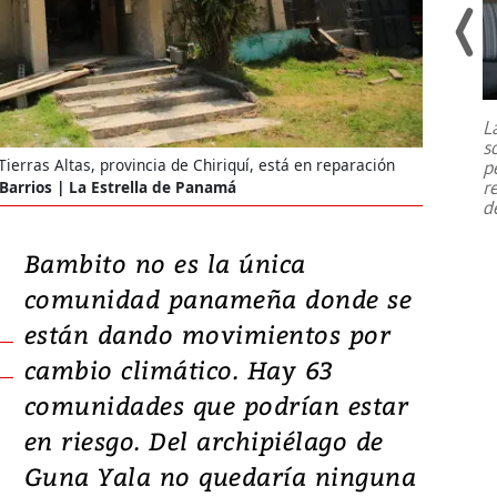
Un fuerte terremoto de magnitud
7,1 se registró este martes 28 de
julio en la prefectura de Kumamoto,
L
al sur de Japón, provocando una
s
emergencia de gran
...
ierras Altas, provincia de Chiriquí, está en reparación
p
r
Barrios | La Estrella de Panamá
d
Bambito no es la única
comunidad panameña donde se
están dando movimientos por
Área inun
cambio climático. Hay 63
comunidades que podrían estar
en riesgo. Del archipiélago de
Guna Yala no quedaría ninguna