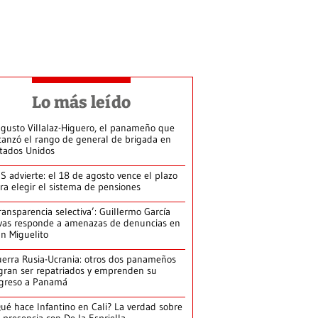
Lo más leído
gusto Villalaz-Higuero, el panameño que
canzó el rango de general de brigada en
tados Unidos
S advierte: el 18 de agosto vence el plazo
ra elegir el sistema de pensiones
ransparencia selectiva’: Guillermo García
vas responde a amenazas de denuncias en
n Miguelito
erra Rusia-Ucrania: otros dos panameños
gran ser repatriados y emprenden su
greso a Panamá
ué hace Infantino en Cali? La verdad sobre
 presencia con De la Espriella