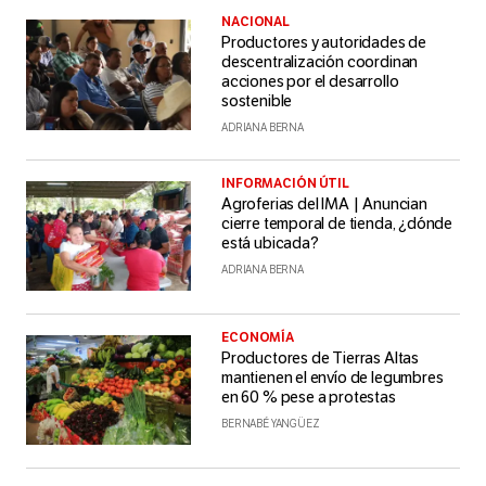
NACIONAL
Productores y autoridades de
descentralización coordinan
acciones por el desarrollo
sostenible
ADRIANA BERNA
INFORMACIÓN ÚTIL
Agroferias del IMA | Anuncian
cierre temporal de tienda, ¿dónde
está ubicada?
ADRIANA BERNA
ECONOMÍA
Productores de Tierras Altas
mantienen el envío de legumbres
en 60 % pese a protestas
BERNABÉ YANGÜEZ