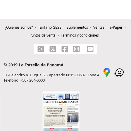
¿Quiénes somos?
Tarifario GESE
Suplementos
Ventas
e-Paper
Puntos de venta
Términos y condiciones
© 2019 La Estrella de Panamá
C/ Alejandro A. Duque G. - Apartado 0815-00507, Zona 4
Teléfono: +507 204-0000