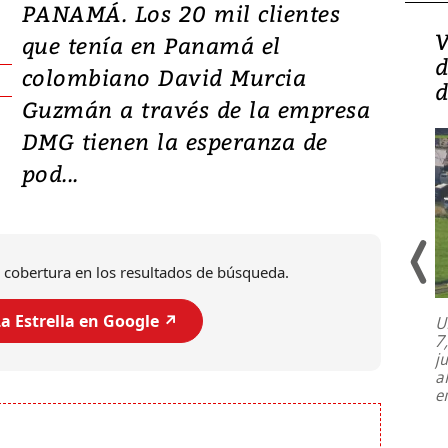
PANAMÁ. Los 20 mil clientes
Isidro Carbonell,
V
que tenía en Panamá el
director de la Lotería:
d
colombiano David Murcia
‘Vamos a ser más
d
Guzmán a través de la empresa
transparentes, tengan fe
DMG tienen la esperanza de
pod...
 cobertura en los resultados de búsqueda.
a Estrella en Google ↗️
U
7
El director de la Lotería Nacional de
j
Beneficencia habla de la lotería
a
clandestina, auditorías internas y su
e
plan para modernizar la institución