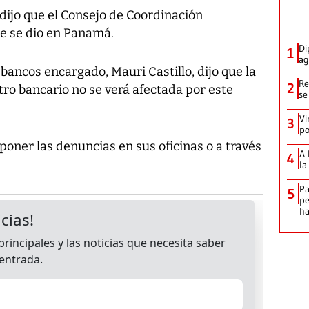
 dijo que el Consejo de Coordinación
ue se dio en Panamá.
Di
1
ag
bancos encargado, Mauri Castillo, dijo que la
Re
2
tro bancario no se verá afectada por este
se
Vi
3
po
erponer las denuncias en sus oficinas o a través
A 
4
la
Pa
5
pe
ha