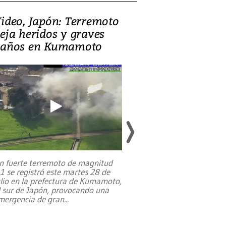
ideo, Japón: Terremoto
Israel regala 
eja heridos y graves
nueva embaja
años en Kumamoto
Jerusalén sob
familias pales
n fuerte terremoto de magnitud
,1 se registró este martes 28 de
Estados Unidos ha a
ulio en la prefectura de Kumamoto,
un dólar y durante 9
l sur de Japón, provocando una
el terreno para su 
mergencia de gran
...
en Jerusalén Oeste, 
perteneció hasta
...