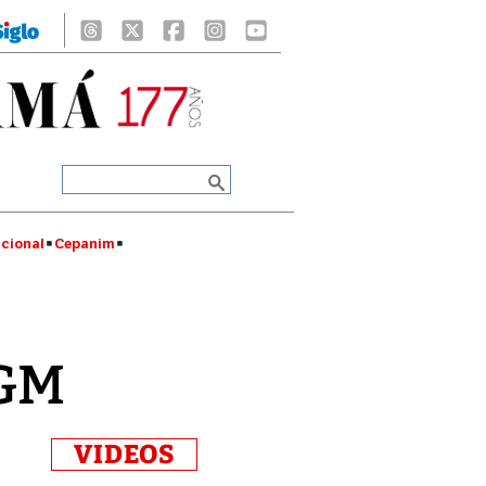
cional
Cepanim
DGM
VIDEOS