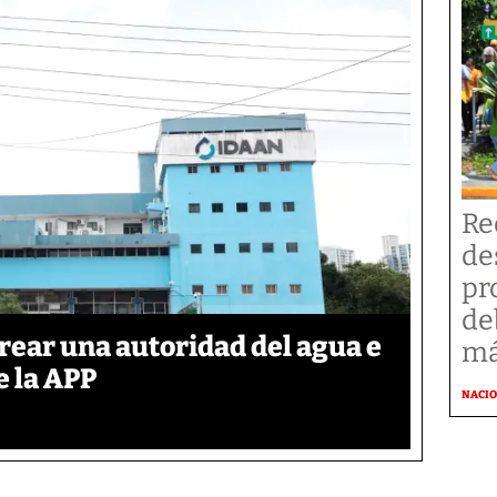
Re
de
pr
de
rear una autoridad del agua e
má
e la APP
NACI