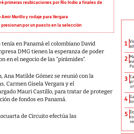
é primeras reubicaciones por Río Indio a finales de
 Amir Murillo y rodaje para Vergara
presionan por un puesto en la selección
Ví
1
e tenía en Panamá el colombiano David
ad
mpresa DMG tienen la esperanza de poder
Ma
2
on en el negocio de las “pirámides”.
ev
Po
n, Ana Matilde Gómez se reunió con la
Ca
3
pr
as, Carmen Gisela Vergara y el
un
gado Mauri Castillo, para tratar de proteger
Ga
4
tación de fondos en Panamá.
lo
Do
5
ocuarta de Circuito efectúa las
co
re