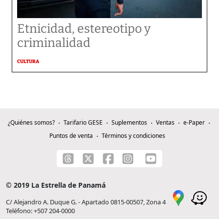
Etnicidad, estereotipo y
criminalidad
CULTURA
¿Quiénes somos?
Tarifario GESE
Suplementos
Ventas
e-Paper
Puntos de venta
Términos y condiciones
© 2019 La Estrella de Panamá
C/ Alejandro A. Duque G. - Apartado 0815-00507, Zona 4
Teléfono: +507 204-0000