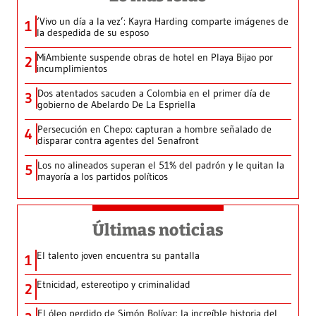
‘Vivo un día a la vez’: Kayra Harding comparte imágenes de
1
la despedida de su esposo
MiAmbiente suspende obras de hotel en Playa Bijao por
2
incumplimientos
Dos atentados sacuden a Colombia en el primer día de
3
gobierno de Abelardo De La Espriella
Persecución en Chepo: capturan a hombre señalado de
4
disparar contra agentes del Senafront
Los no alineados superan el 51% del padrón y le quitan la
5
mayoría a los partidos políticos
Últimas noticias
El talento joven encuentra su pantalla​
1
Etnicidad, estereotipo y criminalidad
2
El óleo perdido de Simón Bolívar: la increíble historia del