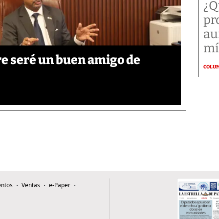
¿Q
pr
au
mí
re seré un buen amigo de
COLU
ntos
Ventas
e-Paper