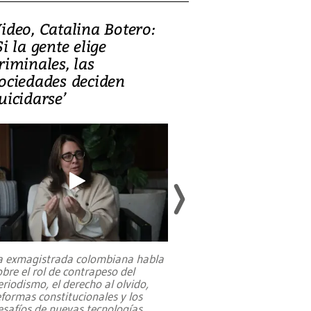
ideo, Catalina Botero:
Video: Lula la
Si la gente elige
candidatura 
riminales, las
promesas de i
ociedades deciden
en defensa, ed
uicidarse’
tierras raras
a exmagistrada colombiana habla
Entre recuerdos y es
obre el rol de contrapeso del
referencias hacia sus
eriodismo, el derecho al olvido,
presidente de Brasil,
eformas constitucionales y los
da Silva, oficializó 
esafíos de nuevas tecnologías
...
candidatura
...