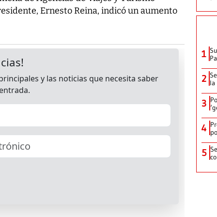
presidente, Ernesto Reina, indicó un aumento
Su
1
P
Se
2
la
Po
3
‘g
Pr
4
po
Se
5
co