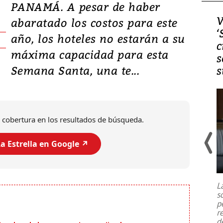
PANAMÁ. A pesar de haber
Video, Japón: Terremoto
V
abaratado los costos para este
deja heridos y graves
‘
año, los hoteles no estarán a su
daños en Kumamoto
c
máxima capacidad para esta
s
Semana Santa, una te...
s
 cobertura en los resultados de búsqueda.
a Estrella en Google ↗️
Un fuerte terremoto de magnitud
7,1 se registró este martes 28 de
julio en la prefectura de Kumamoto,
L
al sur de Japón, provocando una
s
emergencia de gran
...
p
r
d