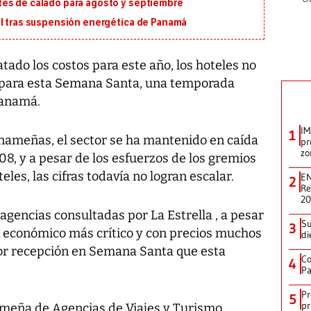
tes de calado para agosto y septiembre
al tras suspensión energética de Panamá
ado los costos para este año, los hoteles no
 para esta Semana Santa, una temporada
Panamá.
IM
1
anameñas, el sector se ha mantenido en caída
pr
zo
08, y a pesar de los esfuerzos de los gremios
eles, las cifras todavía no logran escalar.
EN
2
Re
2
gencias consultadas por La Estrella , a pesar
Su
3
económico más crítico y con precios muchos
di
jor recepción en Semana Santa que esta
Co
4
Pa
Pr
5
pr
ameña de Agencias de Viajes y Turismo