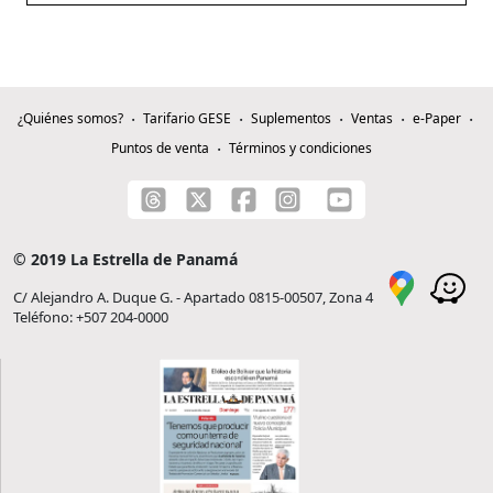
¿Quiénes somos?
Tarifario GESE
Suplementos
Ventas
e-Paper
Puntos de venta
Términos y condiciones
© 2019 La Estrella de Panamá
C/ Alejandro A. Duque G. - Apartado 0815-00507, Zona 4
Teléfono: +507 204-0000