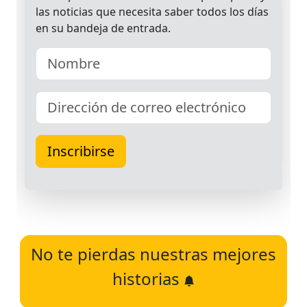
No te pierdas nuestras mejores
historias