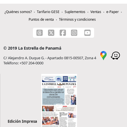
¿Quiénes somos?
Tarifario GESE
Suplementos
Ventas
e-Paper
Puntos de venta
Términos y condiciones
© 2019 La Estrella de Panamá
C/ Alejandro A. Duque G. - Apartado 0815-00507, Zona 4
Teléfono: +507 204-0000
Edición Impresa