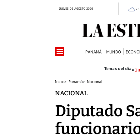
JUEVES 06 AGOSTO 2026
23
PANAMÁ
MUNDO
ECONO
Úl
Inicio
>
Panamá
>
Nacional
NACIONAL
Diputado Sa
funcionari