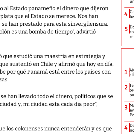
un
do al Estado panameño el dinero que dijeron
Ga
4
a plata que el Estado se merece. Nos han
lo
s se han prestado para esta sinvergüensura.
Do
5
olón es una bomba de tiempo”, advirtió
co
re
ó que estudió una maestría en estrategia y
que sustentó en Chile y afirmó que hoy en día,
Al
sabe por qué Panamá está entre los países con
1
al
zas.
Te
2
pr
p
se han llevado todo el dinero, políticos que se
ciudad y, mi ciudad está cada día peor”,
Ma
3
ev
Po
De
4
ue los colonenses nunca entenderán y es que
no