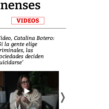
onenses
VIDEOS
ideo, Catalina Botero:
Video: Lula la
Si la gente elige
candidatura 
riminales, las
promesas de i
ociedades deciden
en defensa, ed
uicidarse’
tierras raras