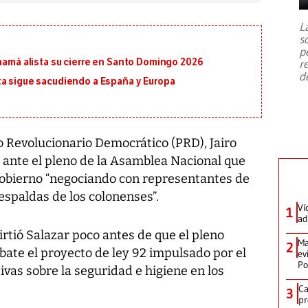
7,1 se registró este martes 28 de
julio en la prefectura de Kumamoto,
L
al sur de Japón, provocando una
s
emergencia de gran
...
p
anamá alista su cierre en Santo Domingo 2026
r
d
ta sigue sacudiendo a España y Europa
do Revolucionario Democrático (PRD), Jairo
 ante el pleno de la Asamblea Nacional que
 gobierno “negociando con representantes de
spaldas de los colonenses”.
Ví
1
ad
irtió Salazar poco antes de que el pleno
Ma
2
ebate el proyecto de ley 92 impulsado por el
ev
Po
ivas sobre la seguridad e higiene en los
Ca
3
pr