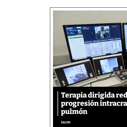
Terapia dirigida re
progresión intracra
pulmón
SALUD