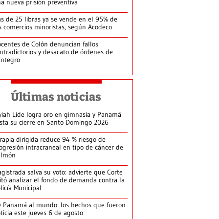
a nueva prisión preventiva
s de 25 libras ya se vende en el 95% de
s comercios minoristas, según Acodeco
centes de Colón denuncian fallos
ntradictorios y desacato de órdenes de
integro
Últimas noticias
yiah Lide logra oro en gimnasia y Panamá
ista su cierre en Santo Domingo 2026
rapia dirigida reduce 94 % riesgo de
ogresión intracraneal en tipo de cáncer de
ulmón
gistrada salva su voto: advierte que Corte
itó analizar el fondo de demanda contra la
licía Municipal
 Panamá al mundo: los hechos que fueron
ticia este jueves 6 de agosto