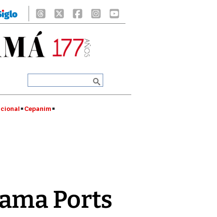
cional
Cepanim
nama Ports