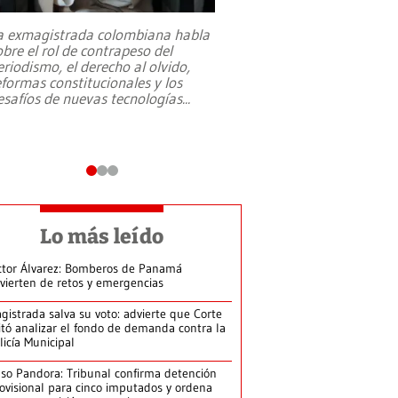
a exmagistrada colombiana habla
Entre recuerdos y es
obre el rol de contrapeso del
referencias hacia sus
eriodismo, el derecho al olvido,
presidente de Brasil,
eformas constitucionales y los
da Silva, oficializó 
esafíos de nuevas tecnologías
...
candidatura
...
Lo más leído
ctor Álvarez: Bomberos de Panamá
vierten de retos y emergencias
gistrada salva su voto: advierte que Corte
itó analizar el fondo de demanda contra la
licía Municipal
so Pandora: Tribunal confirma detención
ovisional para cinco imputados y ordena