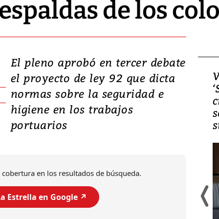
spaldas de los col
El pleno aprobó en tercer debate
Video, Japón: Terremoto
V
el proyecto de ley 92 que dicta
deja heridos y graves
‘
normas sobre la seguridad e
daños en Kumamoto
c
higiene en los trabajos
s
portuarios
s
 cobertura en los resultados de búsqueda.
a Estrella en Google ↗️
Un fuerte terremoto de magnitud