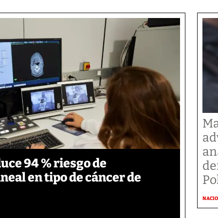
Ma
ad
an
duce 94 % riesgo de
de
neal en tipo de cáncer de
Po
NACI