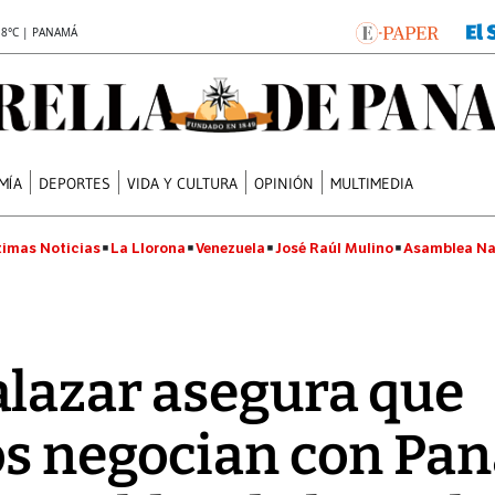
.8°C | PANAMÁ
MÍA
DEPORTES
VIDA Y CULTURA
OPINIÓN
MULTIMEDIA
timas Noticias
La Llorona
Venezuela
José Raúl Mulino
Asamblea Na
lazar asegura que
os negocian con Pa