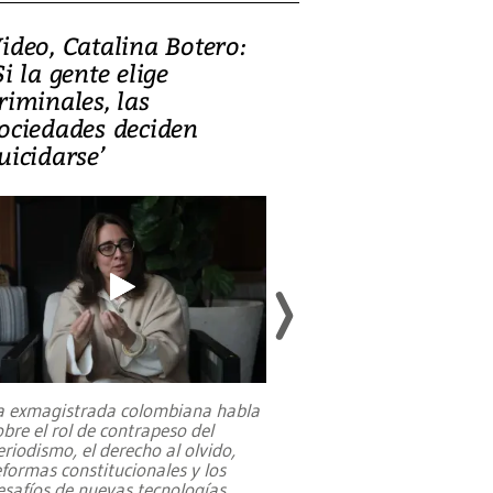
ideo, Catalina Botero:
Video: Lula la
Si la gente elige
candidatura 
riminales, las
promesas de i
ociedades deciden
en defensa, ed
uicidarse’
tierras raras
a exmagistrada colombiana habla
Entre recuerdos y es
obre el rol de contrapeso del
referencias hacia sus
eriodismo, el derecho al olvido,
presidente de Brasil,
eformas constitucionales y los
da Silva, oficializó 
esafíos de nuevas tecnologías
...
candidatura
...