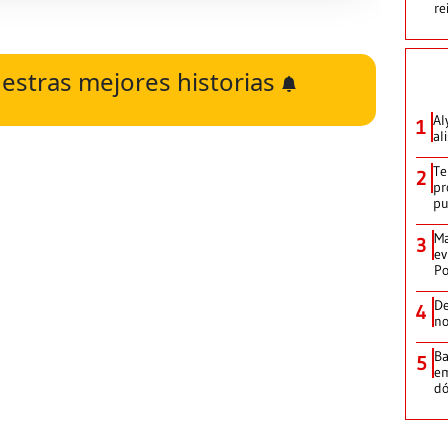
re
estras mejores historias
Al
1
al
Te
2
pr
p
Ma
3
ev
Po
De
4
no
Ba
5
em
dó