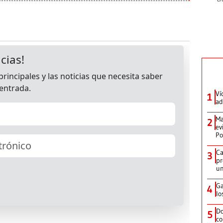
Ví
1
ad
Ma
2
ev
Po
Ca
3
pr
un
Ga
4
lo
Do
5
co