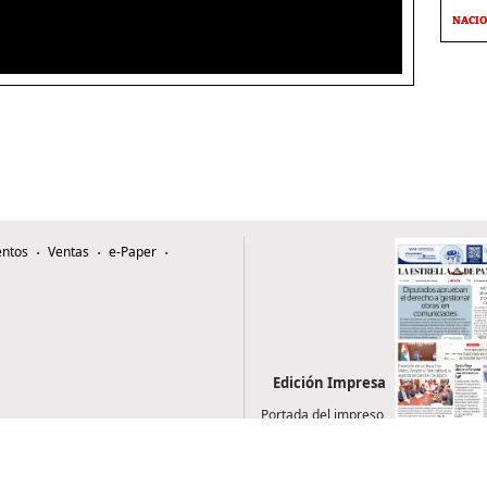
NACI
ntos
Ventas
e-Paper
Edición Impresa
Portada del impreso
del 6 de agosto de
2026
0507, Zona 4