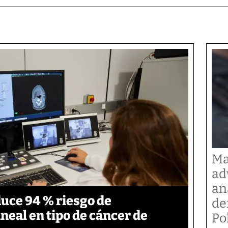
Ma
ad
an
duce 94 % riesgo de
de
neal en tipo de cáncer de
Po