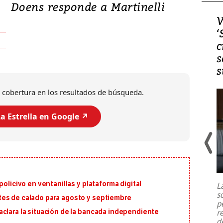
Doens responde a Martinelli
Video, Japón: Terremoto
V
deja heridos y graves
‘
daños en Kumamoto
c
s
s
 cobertura en los resultados de búsqueda.
a Estrella en Google ↗️
Un fuerte terremoto de magnitud
7,1 se registró este martes 28 de
julio en la prefectura de Kumamoto,
policivo en ventanillas y plataforma digital
L
al sur de Japón, provocando una
s
emergencia de gran
...
tes de calado para agosto y septiembre
p
r
aclara la situación de la bancada independiente
d