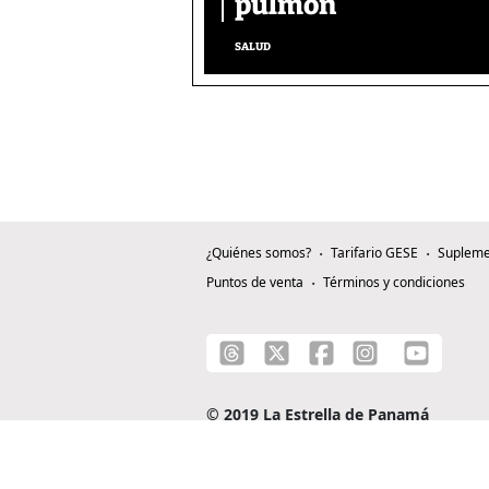
pulmón
SALUD
¿Quiénes somos?
Tarifario GESE
Supleme
Puntos de venta
Términos y condiciones
© 2019 La Estrella de Panamá
C/ Alejandro A. Duque G. - Apartado 0815-0
Teléfono: +507 204-0000