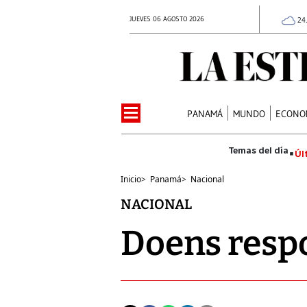
JUEVES 06 AGOSTO 2026
24
PANAMÁ
MUNDO
ECONO
Úl
Inicio
>
Panamá
>
Nacional
NACIONAL
Doens respo