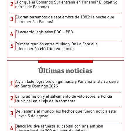
¿Por qué el Comando Sur entrena en Panamá? El objetivo
2
detrás de Panamax
El gran terremoto de septiembre de 1882: la noche que
3
estremeció a Panamá
El acuerdo legislativo PDC – PRD
4
Primera reunión entre Mulino y De La Espriella:
5
interconexión eléctrica en la mira
Últimas noticias
Alyiah Lide logra oro en gimnasia y Panamá alista su cierre
1
en Santo Domingo 2026
La no admisión y el salvamento de voto sobre la Policía
2
Municipal en el ojo de la tormenta
De Panamá al mundo: los hechos que fueron noticia este
3
jueves 6 de agosto
Banco Multiva refuerza su capital con una emisión
4
internacional de 300 millones de dólares