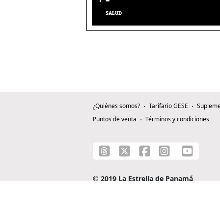
SALUD
¿Quiénes somos?
Tarifario GESE
Supleme
Puntos de venta
Términos y condiciones
© 2019 La Estrella de Panamá
C/ Alejandro A. Duque G. - Apartado 0815-0
Teléfono: +507 204-0000