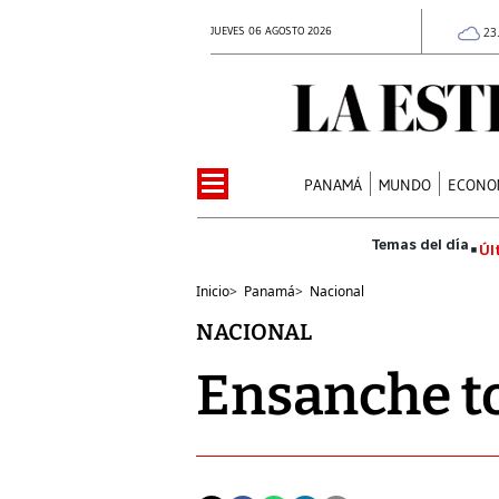
JUEVES 06 AGOSTO 2026
23
PANAMÁ
MUNDO
ECONO
Úl
Inicio
>
Panamá
>
Nacional
NACIONAL
Ensanche t