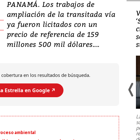
PANAMÁ. Los trabajos de
Video, Japón: Terremoto
V
ampliación de la transitada vía
deja heridos y graves
‘
ya fueron licitados con un
daños en Kumamoto
c
precio de referencia de 159
s
millones 500 mil dólares....
s
 cobertura en los resultados de búsqueda.
a Estrella en Google ↗️
Un fuerte terremoto de magnitud
7,1 se registró este martes 28 de
julio en la prefectura de Kumamoto,
L
al sur de Japón, provocando una
s
emergencia de gran
...
p
proceso ambiental
r
d