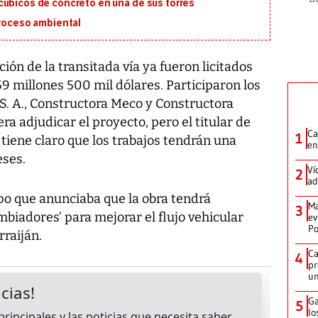
cúbicos de concreto en una de sus torres
proceso ambiental
ón de la transitada vía ya fueron licitados
59 millones 500 mil dólares. Participaron los
S. A., Constructora Meco y Constructora
ra adjudicar el proyecto, pero el titular de
Ca
1
 tiene claro que los trabajos tendrán una
en
eses.
Ví
2
ad
empo que anunciaba que la obra tendrá
Ma
3
mbiadores’ para mejorar el flujo vehicular
ev
Po
rraiján.
Ca
4
pr
un
Ga
5
lo