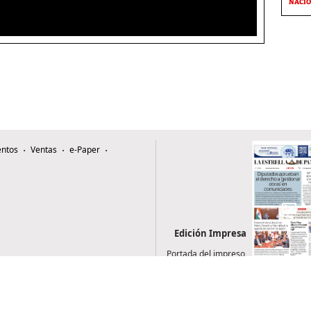
NACI
ntos
Ventas
e-Paper
Edición Impresa
Portada del impreso
del 6 de agosto de
2026
0507, Zona 4