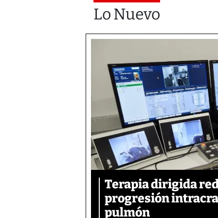
Lo Nuevo
Terapia dirigida re
progresión intracra
pulmón