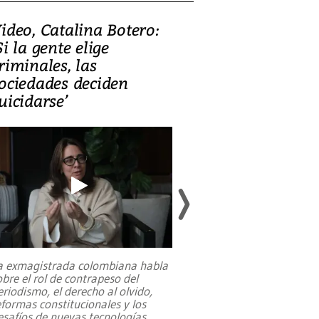
ideo, Catalina Botero:
Video: Lula la
Si la gente elige
candidatura 
riminales, las
promesas de i
ociedades deciden
en defensa, ed
uicidarse’
tierras raras
a exmagistrada colombiana habla
Entre recuerdos y es
obre el rol de contrapeso del
referencias hacia sus
eriodismo, el derecho al olvido,
presidente de Brasil,
eformas constitucionales y los
da Silva, oficializó 
esafíos de nuevas tecnologías
...
candidatura
...