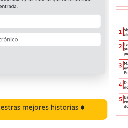
Al
1
al
Te
2
pr
p
Ma
3
ev
Po
De
4
no
Ba
5
em
estras mejores historias
dó