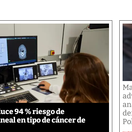
Ma
ad
an
duce 94 % riesgo de
de
neal en tipo de cáncer de
Po