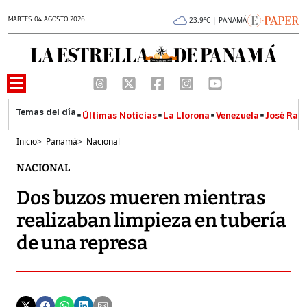
MARTES 04 AGOSTO 2026
23.9°C | PANAMÁ
Últimas Noticias
La Llorona
Venezuela
José Raúl
Inicio
>
Panamá
>
Nacional
NACIONAL
Dos buzos mueren mientras
realizaban limpieza en tubería
de una represa