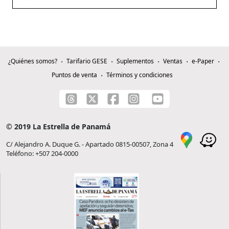
¿Quiénes somos?
Tarifario GESE
Suplementos
Ventas
e-Paper
Puntos de venta
Términos y condiciones
© 2019 La Estrella de Panamá
C/ Alejandro A. Duque G. - Apartado 0815-00507, Zona 4
Teléfono: +507 204-0000