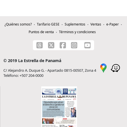
¿Quiénes somos?
Tarifario GESE
Suplementos
Ventas
e-Paper
Puntos de venta
Términos y condiciones
© 2019 La Estrella de Panamá
C/ Alejandro A. Duque G. - Apartado 0815-00507, Zona 4
Teléfono: +507 204-0000