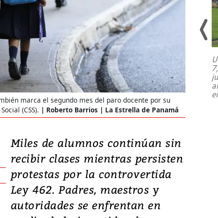
U
7
El director de la Lotería Nacional de
j
Beneficencia habla de la lotería
a
clandestina, auditorías internas y su
e
plan para modernizar la institución
también marca el segundo mes del paro docente por su
Social (CSS).
Roberto Barrios | La Estrella de Panamá
Miles de alumnos continúan sin
recibir clases mientras persisten
protestas por la controvertida
Ley 462. Padres, maestros y
autoridades se enfrentan en