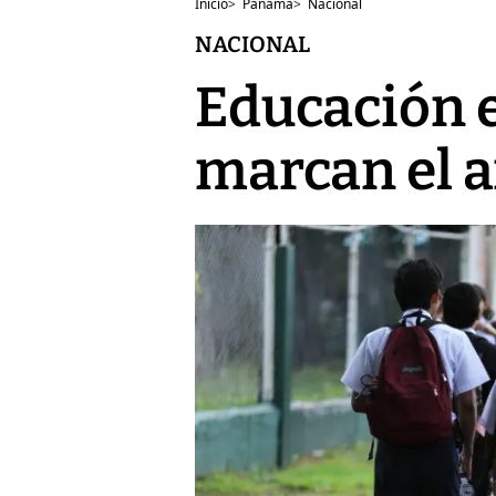
Inicio
>
Panamá
>
Nacional
NACIONAL
Educación e
marcan el a