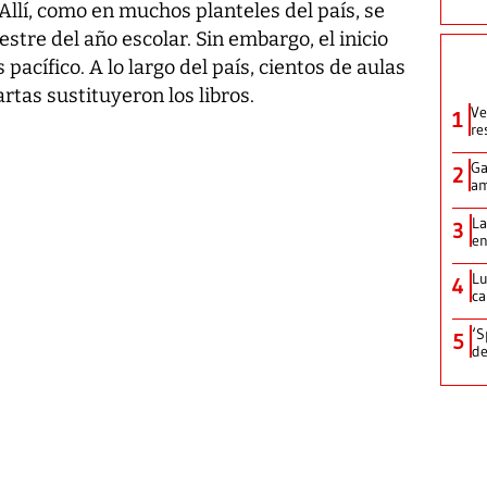
Allí, como en muchos planteles del país, se
estre del año escolar. Sin embargo, el inicio
acífico. A lo largo del país, cientos de aulas
tas sustituyeron los libros.
Ve
1
re
Ga
2
am
La
3
en
Lu
4
ca
‘S
5
de