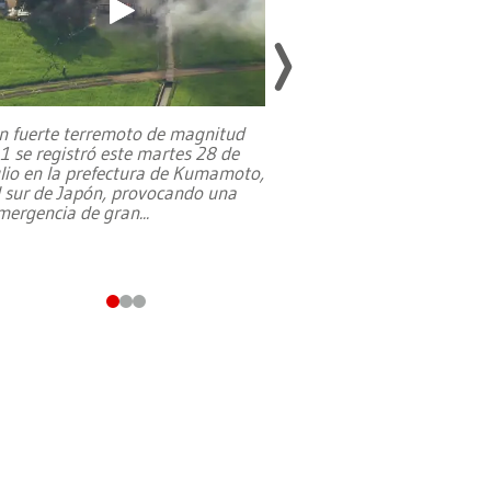
n fuerte terremoto de magnitud
,1 se registró este martes 28 de
Estados Unidos ha a
ulio en la prefectura de Kumamoto,
un dólar y durante 9
l sur de Japón, provocando una
el terreno para su 
mergencia de gran
...
en Jerusalén Oeste, 
perteneció hasta
...