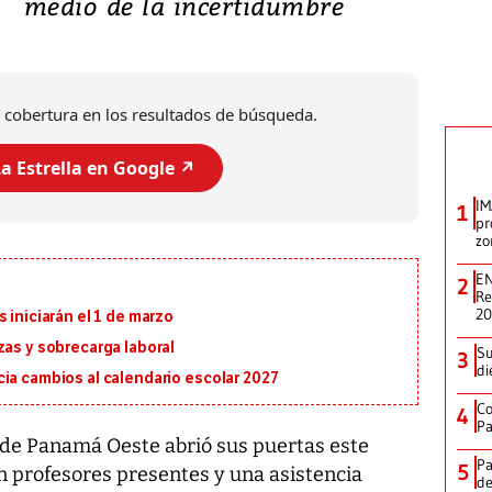
medio de la incertidumbre
 cobertura en los resultados de búsqueda.
a Estrella en Google ↗️
IM
1
pr
zo
EN
2
Re
2
 iniciarán el 1 de marzo
zas y sobrecarga laboral
Su
3
di
ia cambios al calendario escolar 2027
Co
4
Pa
 de Panamá Oeste abrió sus puertas este
Pa
5
n profesores presentes y una asistencia
de