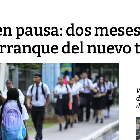
n pausa: dos meses
rranque del nuevo 
Isidro Carbonell,
V
director de la Lotería:
d
‘Vamos a ser más
d
transparentes, tengan fe