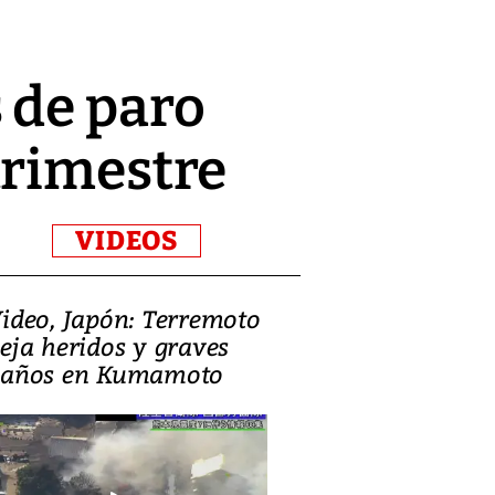
 de paro
trimestre
VIDEOS
ideo, Japón: Terremoto
Israel regala 
eja heridos y graves
nueva embaja
años en Kumamoto
Jerusalén sob
familias pales