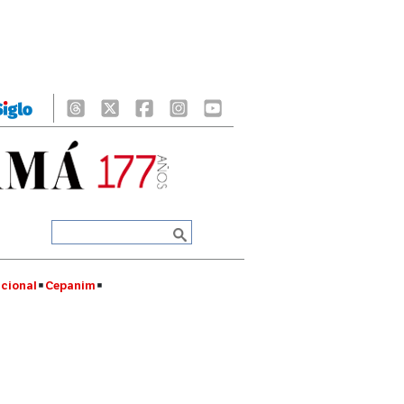
cional
Cepanim