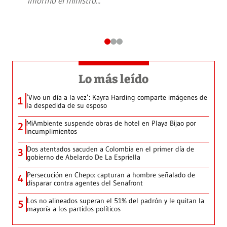
informó el ministro
...
Lo más leído
‘Vivo un día a la vez’: Kayra Harding comparte imágenes de
1
la despedida de su esposo
MiAmbiente suspende obras de hotel en Playa Bijao por
2
incumplimientos
Dos atentados sacuden a Colombia en el primer día de
3
gobierno de Abelardo De La Espriella
Persecución en Chepo: capturan a hombre señalado de
4
disparar contra agentes del Senafront
Los no alineados superan el 51% del padrón y le quitan la
5
mayoría a los partidos políticos