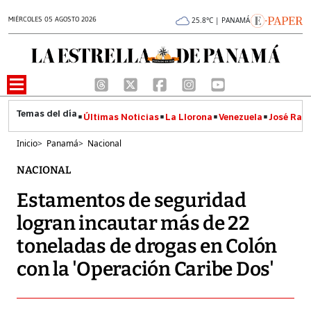
MIÉRCOLES 05 AGOSTO 2026
25.8°C | PANAMÁ
Últimas Noticias
La Llorona
Venezuela
José Raúl
Inicio
>
Panamá
>
Nacional
NACIONAL
Estamentos de seguridad
logran incautar más de 22
toneladas de drogas en Colón
con la 'Operación Caribe Dos'