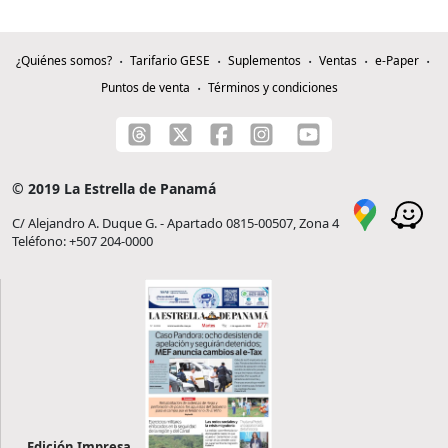
¿Quiénes somos?
Tarifario GESE
Suplementos
Ventas
e-Paper
Puntos de venta
Términos y condiciones
© 2019 La Estrella de Panamá
C/ Alejandro A. Duque G. - Apartado 0815-00507, Zona 4
Teléfono: +507 204-0000
Edición Impresa