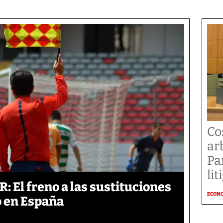
Co
ar
Pa
li
: El freno a las sustituciones
ECON
o en España