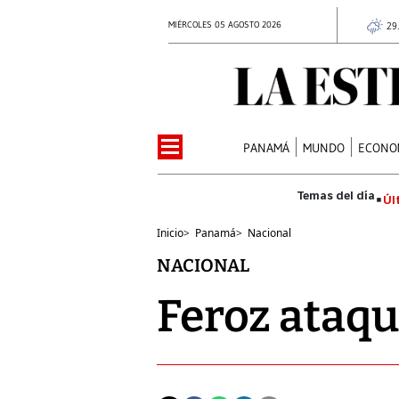
MIÉRCOLES 05 AGOSTO 2026
29
PANAMÁ
MUNDO
ECONO
Úl
Inicio
>
Panamá
>
Nacional
NACIONAL
Feroz ataq