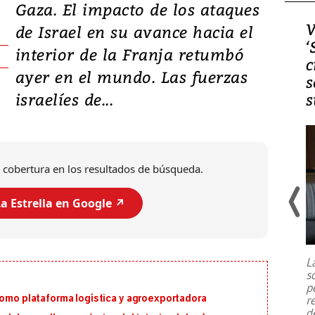
Gaza. El impacto de los ataques
Video, Japón: Terremoto
V
de Israel en su avance hacia el
deja heridos y graves
‘
interior de la Franja retumbó
daños en Kumamoto
c
ayer en el mundo. Las fuerzas
s
israelíes de...
s
 cobertura en los resultados de búsqueda.
a Estrella en Google ↗️
Un fuerte terremoto de magnitud
7,1 se registró este martes 28 de
julio en la prefectura de Kumamoto,
L
al sur de Japón, provocando una
s
emergencia de gran
...
p
como plataforma logística y agroexportadora
r
d