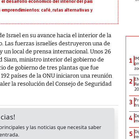
el desarrollo económico del interior del país
 emprendimientos: café, rutas alternativas y
e Israel en su avance hacia el interior de la
. Las fuerzas israelíes destruyeron una de
 y un local de prensa internacional. Unos 26
IM
d Siam, ministro interior del gobierno de
1
pr
io de gobierno de tres plantas que fue
zo
 192 países de la ONU iniciaron una reunión
EN
2
aler la resolución del Consejo de Seguridad
Re
2
Pr
3
tr
De
4
me
Di
5
re