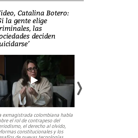
ideo, Catalina Botero:
Video: Lula la
Si la gente elige
candidatura 
riminales, las
promesas de i
ociedades deciden
en defensa, ed
uicidarse’
tierras raras
a exmagistrada colombiana habla
Entre recuerdos y es
obre el rol de contrapeso del
referencias hacia sus
eriodismo, el derecho al olvido,
presidente de Brasil,
eformas constitucionales y los
da Silva, oficializó 
esafíos de nuevas tecnologías
...
candidatura
...