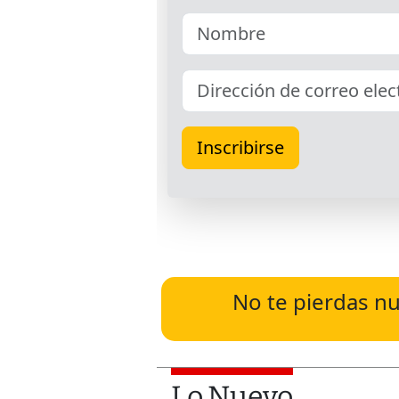
No te pierdas nu
Lo Nuevo