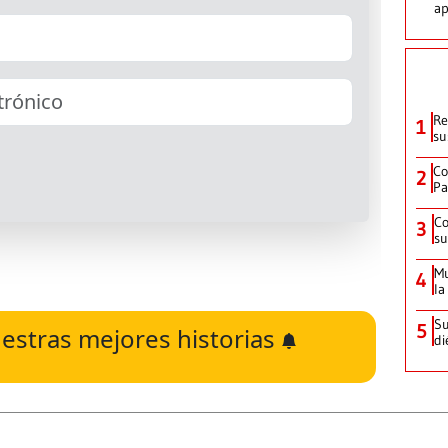
ap
Re
1
su
Co
2
Pa
Co
3
su
Mu
4
la
Su
5
estras mejores historias
di