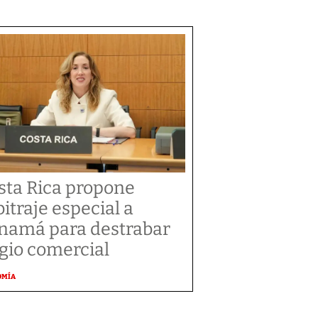
sta Rica propone
bitraje especial a
namá para destrabar
tigio comercial
OMÍA