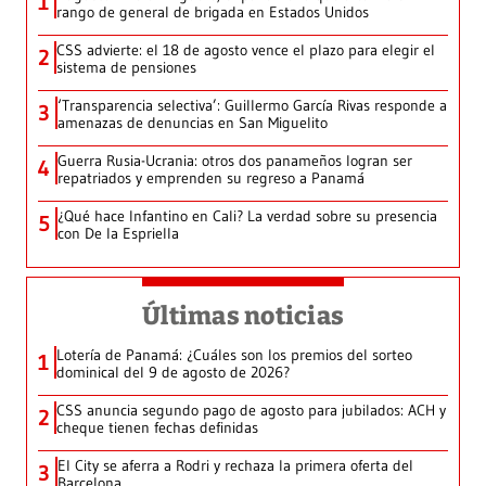
1
rango de general de brigada en Estados Unidos
CSS advierte: el 18 de agosto vence el plazo para elegir el
2
sistema de pensiones
‘Transparencia selectiva’: Guillermo García Rivas responde a
3
amenazas de denuncias en San Miguelito
Guerra Rusia-Ucrania: otros dos panameños logran ser
4
repatriados y emprenden su regreso a Panamá
¿Qué hace Infantino en Cali? La verdad sobre su presencia
5
con De la Espriella
Últimas noticias
Lotería de Panamá: ¿Cuáles son los premios del sorteo
1
dominical del 9 de agosto de 2026?
CSS anuncia segundo pago de agosto para jubilados: ACH y
2
cheque tienen fechas definidas
El City se aferra a Rodri y rechaza la primera oferta del
3
Barcelona