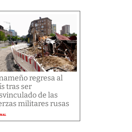
nameño regresa al
ís tras ser
svinculado de las
erzas militares rusas
ONAL