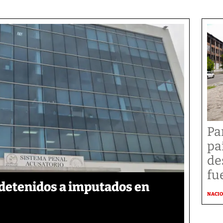
Pa
pa
de
fu
detenidos a imputados en
NACI