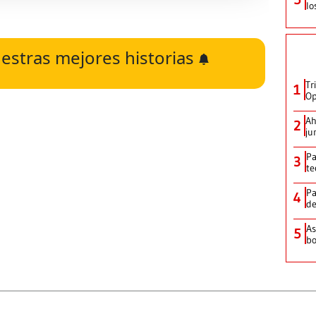
lo
estras mejores historias
Tr
1
Op
Ah
2
ju
Pa
3
te
Pa
4
de
As
5
bo