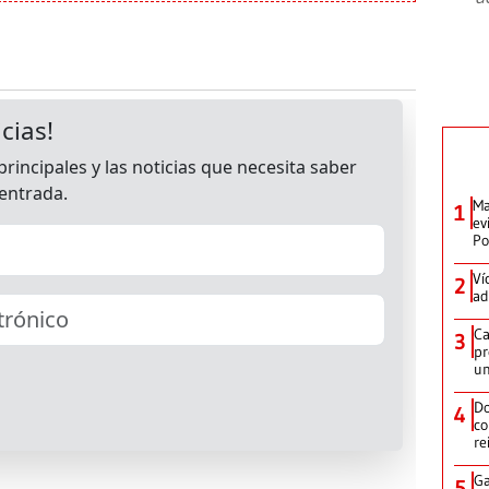
Ma
1
ev
Po
Ví
2
ad
Ca
3
pr
un
Do
4
co
re
Ga
5