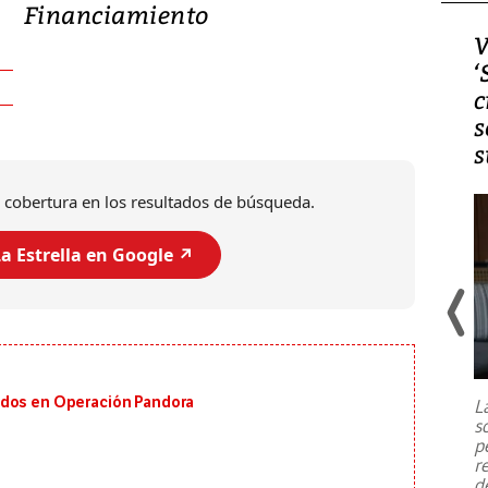
Financiamiento
Video, Japón: Terremoto
V
deja heridos y graves
‘
daños en Kumamoto
c
s
s
 cobertura en los resultados de búsqueda.
a Estrella en Google ↗️
Un fuerte terremoto de magnitud
7,1 se registró este martes 28 de
julio en la prefectura de Kumamoto,
ados en Operación Pandora
L
al sur de Japón, provocando una
s
emergencia de gran
...
p
r
d