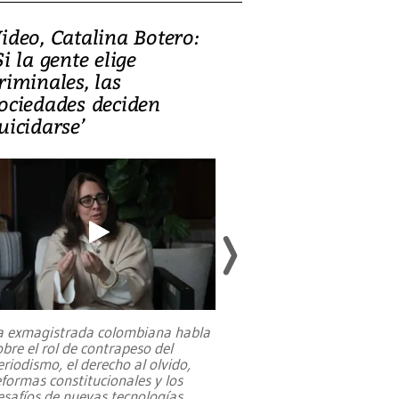
ideo, Catalina Botero:
Video: Lula la
Si la gente elige
candidatura 
riminales, las
promesas de i
ociedades deciden
en defensa, ed
uicidarse’
tierras raras
a exmagistrada colombiana habla
Entre recuerdos y es
obre el rol de contrapeso del
referencias hacia sus
eriodismo, el derecho al olvido,
presidente de Brasil,
eformas constitucionales y los
da Silva, oficializó 
esafíos de nuevas tecnologías
...
candidatura
...