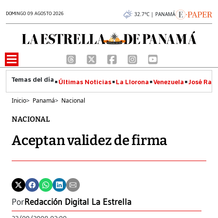
DOMINGO 09 AGOSTO 2026
32.7°C | PANAMÁ
Últimas Noticias
La Llorona
Venezuela
José Raúl
Inicio
>
Panamá
>
Nacional
NACIONAL
Aceptan validez de firma
Por
Redacción Digital La Estrella