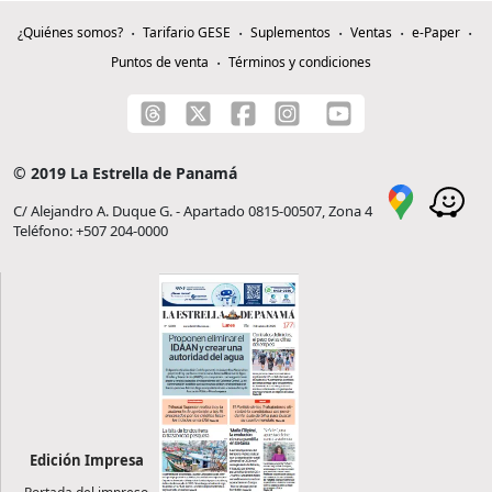
¿Quiénes somos?
Tarifario GESE
Suplementos
Ventas
e-Paper
Puntos de venta
Términos y condiciones
© 2019 La Estrella de Panamá
C/ Alejandro A. Duque G. - Apartado 0815-00507, Zona 4
Teléfono: +507 204-0000
Edición Impresa